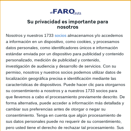
Su privacidad es importante para
nosotros
Nosotros y nuestros 1733
socios
almacenamos y/o accedemos
a información en un dispositivo, como cookies, y procesamos
El Centro Comercial Abierto celebró ayer el sorteo de dos
datos personales, como identificadores únicos e información
viajes a estos destinos y resultaron agraciados clientes de
estándar enviada por un dispositivo para publicidad y contenido
San Pablo y Ópticas Taylor.
El Centro Comercial Abierto
personalizado, medición de publicidad y contenido,
investigación de audiencia y desarrollo de servicios.
Con su
puso ayer el broche final, coincidiendo con el comienzo de
permiso, nosotros y nuestros socios podemos utilizar datos de
la Feria, a la promoción que le ocupó en los dos últimos
localización geográfica precisa e identificación mediante las
meses y que su presidente, Ernesto Valero, calificó de
características de dispositivos. Puede hacer clic para otorgarnos
éxito. Hasta 56.826 papeletas entraron a concursar para
su consentimiento a nosotros y a nuestros 1733 socios para
que llevemos a cabo el procesamiento previamente descrito. De
ganar uno de los dos viajes que sirvieron de reclamo a los
forma alternativa, puede acceder a información más detallada y
clientes de los establecimientos de la asociación.
cambiar sus preferencias antes de otorgar o negar su
El premio del viaje a París recayó en el número 16.273 y el
consentimiento.
Tenga en cuenta que algún procesamiento de
del viaje a Roma en el 40.108. Fueron a parar a clientes de
sus datos personales puede no requerir de su consentimiento,
pero usted tiene el derecho de rechazar tal procesamiento. Sus
Almacenes San Pablo y Ópticas Taylor. Si los ganadores