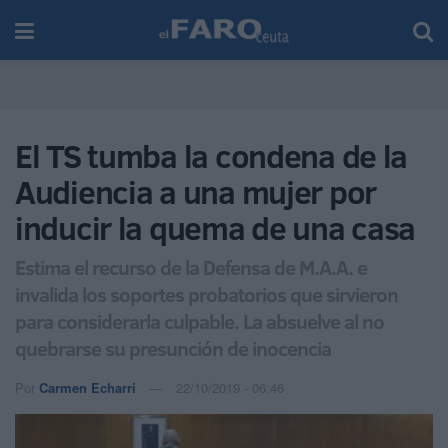
El TS tumba la condena de la
Audiencia a una mujer por
inducir la quema de una casa
Estima el recurso de la Defensa de M.A.A. e
invalida los soportes probatorios que sirvieron
para considerarla culpable. La absuelve al no
quebrarse su presunción de inocencia
Por
Carmen Echarri
22/10/2019 - 06:46