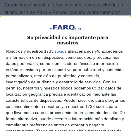
Ceuta
como inductora de un incendio en una vivienda en
el año 2011 en Pasaje Recreo, cuando varios miembros
de una misma familia se encontraban en su interior. Aquel
auto avanzaba una absolutoria que ahora queda plasmada
en la sentencia que ya ha dictado el Supremo, teniendo al
Su privacidad es importante para
nosotros
magistrado Antonio del Moral de ponente, y a cuyo
contenido íntegro ha tenido acceso
El Faro de Ceuta
.
Nosotros y nuestros 1733
socios
almacenamos y/o accedemos
a información en un dispositivo, como cookies, y procesamos
El Supremo estima el recurso presentado por la Defensa
datos personales, como identificadores únicos e información
de M.A.A., que sostenía la inexistencia de prueba para
estándar enviada por un dispositivo para publicidad y contenido
personalizado, medición de publicidad y contenido,
enervar el principio constitucional de presunción de
investigación de audiencia y desarrollo de servicios.
Con su
inocencia, tumbando por tanto la condena de la Audiencia
permiso, nosotros y nuestros socios podemos utilizar datos de
y cada uno de los indicios que la Sala tuvo en cuenta para
localización geográfica precisa e identificación mediante las
sostenerla. El máximo órgano judicial consideró la
características de dispositivos. Puede hacer clic para otorgarnos
su consentimiento a nosotros y a nuestros 1733 socios para
existencia de una relación causal entre unas amenazas
que llevemos a cabo el procesamiento previamente descrito. De
atribuidas a la condenada y la posterior quema de la casa,
forma alternativa, puede acceder a información más detallada y
que habría sido ordenada por su propio hijo que se
cambiar sus preferencias antes de otorgar o negar su
encuentra en rebeldía. El Supremo indica que “no basta
consentimiento.
Tenga en cuenta que algún procesamiento de