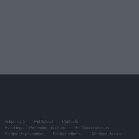
Grupo Faro
Publicidad
Contacto
Aviso legal – Protección de datos
Política de cookies
Política de privacidad
Política editorial
Términos de uso