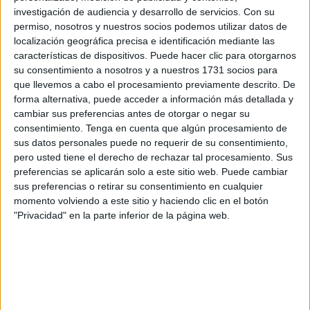
investigación de audiencia y desarrollo de servicios.
Con su
Trump
, han entrado en vigor este jueves, 7 de agosto,
permiso, nosotros y nuestros socios podemos utilizar datos de
según recoge la orden ejecutiva firmada y difundida por la
localización geográfica precisa e identificación mediante las
Casa Blanca, una medida que también podría tener
características de dispositivos. Puede hacer clic para otorgarnos
repercusiones indirectas en territorios como
Ceuta
.
su consentimiento a nosotros y a nuestros 1731 socios para
que llevemos a cabo el procesamiento previamente descrito. De
Esta medida marca un nuevo giro en la política comercial
forma alternativa, puede acceder a información más detallada y
cambiar sus preferencias antes de otorgar o negar su
del país norteamericano y afecta a
decenas de socios
consentimiento.
Tenga en cuenta que algún procesamiento de
comerciales
, entre ellos la
Unión Europea
, a la que
sus datos personales puede no requerir de su consentimiento,
Washington lanza una advertencia directa.
pero usted tiene el derecho de rechazar tal procesamiento. Sus
preferencias se aplicarán solo a este sitio web. Puede cambiar
Amenaza a la UE: del 15% al 35% si
sus preferencias o retirar su consentimiento en cualquier
momento volviendo a este sitio y haciendo clic en el botón
no hay inversión
"Privacidad" en la parte inferior de la página web.
Trump ha advertido a los
Veintisiete
que el arancel actual
del 15% acordado para sus exportaciones podría elevarse
hasta un
35%
, en caso de que no cumplan con el
compromiso de
invertir 600.000 millones de dólares