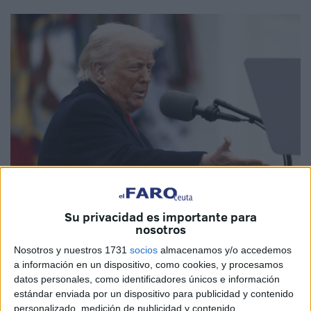
Su privacidad es importante para
Imagen de archivo
nosotros
Nosotros y nuestros 1731
socios
almacenamos y/o accedemos
a información en un dispositivo, como cookies, y procesamos
datos personales, como identificadores únicos e información
Los
nuevos aranceles globales mínimos del 10%
estándar enviada por un dispositivo para publicidad y contenido
impuestos por el presidente de Estados Unidos,
Donald
personalizado, medición de publicidad y contenido,