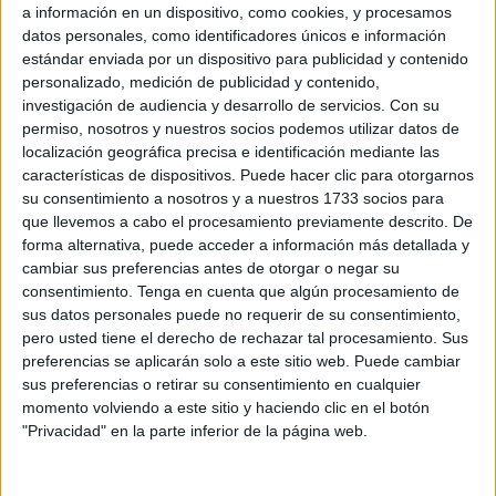
descenso. A dos puntos de la permanencia y
a información en un dispositivo, como cookies, y procesamos
enfrentándose a un rival que está descendido.
datos personales, como identificadores únicos e información
estándar enviada por un dispositivo para publicidad y contenido
El partido fue totalmente distinto a lo que podía esperarse.
personalizado, medición de publicidad y contenido,
El Sporting controló de inicio la pelota y empezó a llegar
investigación de audiencia y desarrollo de servicios.
Con su
permiso, nosotros y nuestros socios podemos utilizar datos de
con peligro al área de su rival.
localización geográfica precisa e identificación mediante las
características de dispositivos. Puede hacer clic para otorgarnos
La primera oportunidad la tuvo Kadiro en el minuto 21, con
su consentimiento a nosotros y a nuestros 1733 socios para
un recorte dentro del área, que tuvo que despejar un
que llevemos a cabo el procesamiento previamente descrito. De
defensa en la línea de gol. En el rechace lo probaba Tafo,
forma alternativa, puede acceder a información más detallada y
pero enviaba la pelota desviada de la portería.
cambiar sus preferencias antes de otorgar o negar su
consentimiento.
Tenga en cuenta que algún procesamiento de
Se veía venir el tanto de los locales y no tardó en llegar. En
sus datos personales puede no requerir de su consentimiento,
pero usted tiene el derecho de rechazar tal procesamiento. Sus
el minuto 28, Tafo se aprovechaba de un error defensivo,
preferencias se aplicarán solo a este sitio web. Puede cambiar
recortar al cancerbero cordobés y marcar el primer tanto
sus preferencias o retirar su consentimiento en cualquier
del partido.
momento volviendo a este sitio y haciendo clic en el botón
"Privacidad" en la parte inferior de la página web.
El Puente Genil no había llegado con peligro, pero en el
tramo final de la primera parte pudo conseguir el empate.