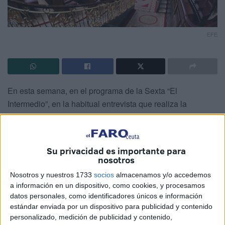
EFE
En esta semana, en el programa de la Sexta “El
Intermedio”, en la habitual entrevista que realiza la
periodista Thais Villas, se nos mostraba el debate que se
generaba entre un grupo de ciudadanos a propósito de la
pregunta sobre la conveniencia o no de adelantar las
Su privacidad es importante para
elecciones en nuestro país. El grupo de personas de edad
nosotros
mediana y avanzada se decantaba por no hacerlo, debido
Nosotros y nuestros 1733
socios
almacenamos y/o accedemos
a que consideraban que la economía iba muy bien y había
a información en un dispositivo, como cookies, y procesamos
que seguir mejorando las condiciones sociales de la
datos personales, como identificadores únicos e información
estándar enviada por un dispositivo para publicidad y contenido
inmensa mayoría de la ciudadanía. En el grupo en el que
personalizado, medición de publicidad y contenido,
había más jóvenes, la opinión era distinta. La principal