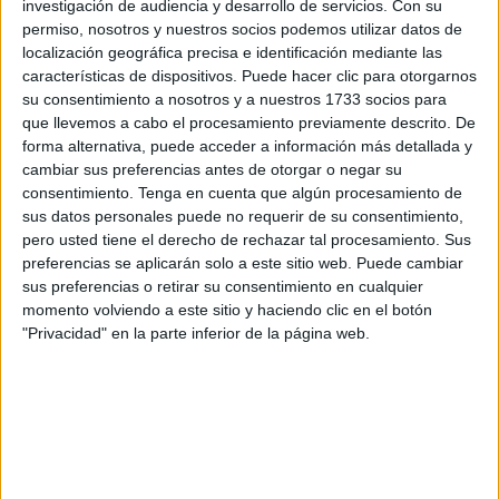
investigación de audiencia y desarrollo de servicios.
Con su
razón que esgrimían para el adelanto electoral estaba
permiso, nosotros y nuestros socios podemos utilizar datos de
relacionada con los escándalos de corrupción que, según
localización geográfica precisa e identificación mediante las
ellos, salpicaban al gobierno. Sobre los escándalos de
características de dispositivos. Puede hacer clic para otorgarnos
su consentimiento a nosotros y a nuestros 1733 socios para
corrupción del PP o de VOX, nada hablaban, o
que llevemos a cabo el procesamiento previamente descrito. De
directamente los negaban. Pero también mostraron la
forma alternativa, puede acceder a información más detallada y
frustración que sentían por su situación laboral, cobrando
cambiar sus preferencias antes de otorgar o negar su
salarios de miseria, que los obligaba a vivir en casa de sus
consentimiento.
Tenga en cuenta que algún procesamiento de
sus datos personales puede no requerir de su consentimiento,
padres. Lo más sorprendente vino cuando confesaron que
pero usted tiene el derecho de rechazar tal procesamiento. Sus
votarían a VOX en las próximas elecciones.
preferencias se aplicarán solo a este sitio web. Puede cambiar
sus preferencias o retirar su consentimiento en cualquier
Esta semana hemos conocido los datos de empleo y
momento volviendo a este sitio y haciendo clic en el botón
desempleo en nuestro país, de los que hay que resaltar
"Privacidad" en la parte inferior de la página web.
que hemos llegado a una cifra de 21,8 millones de
afiliaciones, por encima del máximo que se produjo este
verano, siendo, además, el dato más alto en un mes de
noviembre en los últimos años. De esta cantidad,10,3
millones corresponden a mujeres (el 47,4% del total).