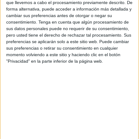
que llevemos a cabo el procesamiento previamente descrito. De
forma alternativa, puede acceder a información más detallada y
Por fuera, el revestimiento blanco del polideportivo reluce
cambiar sus preferencias antes de otorgar o negar su
en la barriada de Miramar
. Por dentro, se empiezan a
consentimiento.
Tenga en cuenta que algún procesamiento de
intuir algunos de los detalles de las tripas del ‘Díaz Flor’: el
sus datos personales puede no requerir de su consentimiento,
sistema de ventilación o el techado de madera que soporta
pero usted tiene el derecho de rechazar tal procesamiento. Sus
preferencias se aplicarán solo a este sitio web. Puede cambiar
una cubierta que está casi instalada. La hormigonera
sus preferencias o retirar su consentimiento en cualquier
continúa siendo una herramienta fundamental para
momento volviendo a este sitio y haciendo clic en el botón
apuntalar los cimientos del polideportivo. Mientras, los
"Privacidad" en la parte inferior de la página web.
obreros aprovechan los descansos a la sombra para
reponer fuerzas en unos días que anuncian el verano.
Sobre la cubierta del polideportivo, destacar que está
elaborada en madera en detrimento a la estructura
metálica anterior a fin de evitar la oxidación del techado
debido al cloro de la piscina y la humedad que genera la
climatización que se emplea en unas dependencias de
estas características.