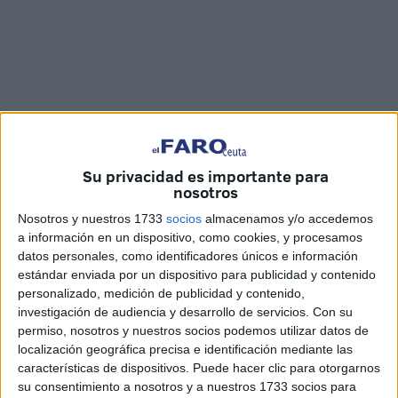
Su privacidad es importante para
nosotros
Imágenes: Raúl Gómez
Nosotros y nuestros 1733
socios
almacenamos y/o accedemos
a información en un dispositivo, como cookies, y procesamos
datos personales, como identificadores únicos e información
estándar enviada por un dispositivo para publicidad y contenido
Las obras del polideportivo
José Ramón López Díaz
personalizado, medición de publicidad y contenido,
Flor
no cesan durante este estado de alarma y avanzan
investigación de audiencia y desarrollo de servicios.
Con su
para cumplir los plazos estipulados a pesar de las
permiso, nosotros y nuestros socios podemos utilizar datos de
adversidades a las que se han enfrentado todos, entre
localización geográfica precisa e identificación mediante las
ellos los obreros, durante
lo peor esta pandemia
cuando
características de dispositivos. Puede hacer clic para otorgarnos
su consentimiento a nosotros y a nuestros 1733 socios para
todo el país se paralizó casi por completo.