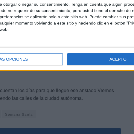
e otorgar o negar su consentimiento.
Tenga en cuenta que algún proc
re sus hombres.
de no requerir de su consentimiento, pero usted tiene el derecho de r
referencias se aplicarán solo a este sitio web. Puede cambiar sus pref
 ensayo con el
palio
y el tercero y último se desarrollará el
alquier momento volviendo a este sitio y haciendo clic en el botón "Pri
 web.
as jornadas para que todo salga perfectamente hasta le
ÁS OPCIONES
ACEPTO
cuentan los días para que llegue ese ansiado Viernes
riendo las calles de la ciudad autónoma.
Semana Santa