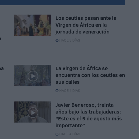
Los ceutíes pasan ante la
Virgen de África en la
jornada de veneración
a
HACE 3 DÍAS
na
La Virgen de África se
encuentra con los ceutíes en
sus calles
HACE 4 DÍAS
Javier Beneroso, treinta
años bajo las trabajaderas:
"Este es el 5 de agosto más
importante"
HACE 4 DÍAS