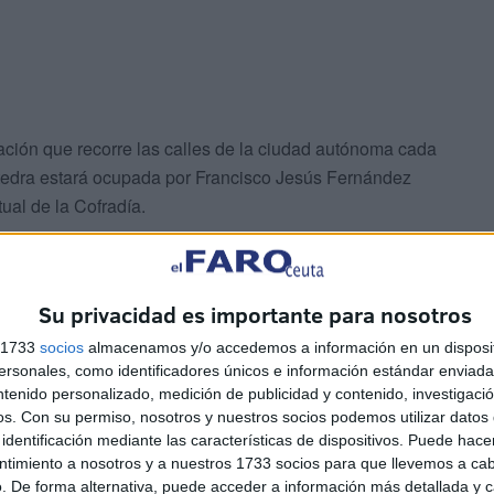
ración que recorre las calles de la ciudad autónoma cada
edra estará ocupada por Francisco Jesús Fernández
tual de la Cofradía.
Su privacidad es importante para nosotros
s 1733
socios
almacenamos y/o accedemos a información en un disposit
sonales, como identificadores únicos e información estándar enviada 
ntenido personalizado, medición de publicidad y contenido, investigaci
os.
Con su permiso, nosotros y nuestros socios podemos utilizar datos 
identificación mediante las características de dispositivos. Puede hacer
los detalles para su salida procesional, que este año se
ntimiento a nosotros y a nuestros 1733 socios para que llevemos a ca
. De forma alternativa, puede acceder a información más detallada y 
ros continúan realizando sus ensayos para que no haya