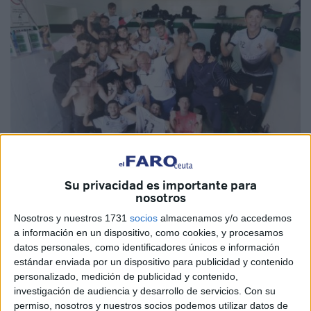
Su privacidad es importante para
Fotos: F.M.
nosotros
Nosotros y nuestros 1731
socios
almacenamos y/o accedemos
a información en un dispositivo, como cookies, y procesamos
datos personales, como identificadores únicos e información
El
Polillas
Ceuta afrontaba este partido vital, con la
estándar enviada por un dispositivo para publicidad y contenido
necesidad de conseguir los tres puntos para salir de la
personalizado, medición de publicidad y contenido,
zona de descenso, donde los ceutíes llevan anclados
investigación de audiencia y desarrollo de servicios.
Con su
permiso, nosotros y nuestros socios podemos utilizar datos de
desde que comenzó la
temporada
. Y lo consiguieron, en