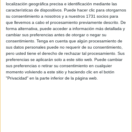
localización geográfica precisa e identificación mediante las
un partido que fue de menos a más para el conjunto que
características de dispositivos. Puede hacer clic para otorgarnos
dirige Javi Urbaneja.
su consentimiento a nosotros y a nuestros 1731 socios para
que llevemos a cabo el procesamiento previamente descrito. De
El Polillas empezó el encuentro ante La Salle de Puerto
forma alternativa, puede acceder a información más detallada y
Real un tanto dubitativo, con nervios y con pases
cambiar sus preferencias antes de otorgar o negar su
consentimiento.
Tenga en cuenta que algún procesamiento de
imprecisos. Los andaluces estaban mejor
sobre el
sus datos personales puede no requerir de su consentimiento,
césped del 'José Benoliel'
y llegaban con más peligro
pero usted tiene el derecho de rechazar tal procesamiento. Sus
que los locales al área de David. Mientras tanto, los
preferencias se aplicarán solo a este sitio web. Puede cambiar
caballas contrarrestaban las contras del La Salle con
sus preferencias o retirar su consentimiento en cualquier
momento volviendo a este sitio y haciendo clic en el botón
pelotazos en busca de que alguien arriba bajara el balón.
"Privacidad" en la parte inferior de la página web.
Hay que destacar que el delantero Ubai, uno de los
máximos goleadores del
equipo
no fue titular, y en su
lugar entró Benítez, donde tuvo pocas ocasiones
manifiestas de gol.
El equipo de Puerto Real acechaba el área de David, el
cual, tuvo un par de despejes poco afortunados, donde los