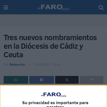
Tres nuevos nombramientos
en la Diócesis de Cádiz y
Ceuta
Por
Redacción
31/07/2013 - 22:24
En la mañana de ayer, el Obispo diocesano, monseñor
Rafael Zornoza Boy, ha hecho públicos los siguientes
Su privacidad es importante para
nombramientos relativos a la ciudad autónoma: Juan
nosotros