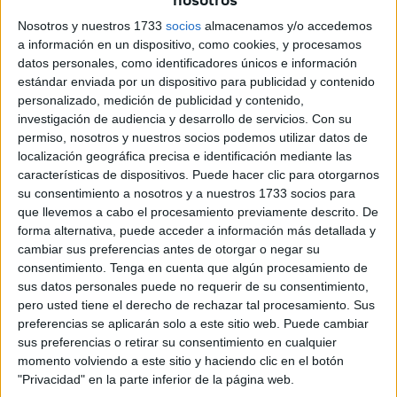
Antonio Martín Barrera, como asesor espiritual del
Nosotros y nuestros 1733
socios
almacenamos y/o accedemos
Movimiento Carismático en la Diócesis de Cádiz y Ceuta;
a información en un dispositivo, como cookies, y procesamos
Ignacio Fernández de Navarrete Bedoya, como vicario
datos personales, como identificadores únicos e información
parroquial de Santa María de África de Ceuta; y Miguel
estándar enviada por un dispositivo para publicidad y contenido
personalizado, medición de publicidad y contenido,
Tenorio Tenorio, capellán del Centro Penitenciario de
investigación de audiencia y desarrollo de servicios.
Con su
Ceuta. Además, se hicieron otros nombramientos
permiso, nosotros y nuestros socios podemos utilizar datos de
enmarcados en esta Diócesis como son José Manuel
localización geográfica precisa e identificación mediante las
Daza Tello, párroco de San Antonio de Padua de Chiclana
características de dispositivos. Puede hacer clic para otorgarnos
de la Frontera; y Ricardo Jiménez Merlo, rector del
su consentimiento a nosotros y a nuestros 1733 socios para
que llevemos a cabo el procesamiento previamente descrito. De
Seminario Diocesano de San Bartolomé, entre otros títulos
forma alternativa, puede acceder a información más detallada y
otorgados.
cambiar sus preferencias antes de otorgar o negar su
consentimiento.
Tenga en cuenta que algún procesamiento de
sus datos personales puede no requerir de su consentimiento,
pero usted tiene el derecho de rechazar tal procesamiento. Sus
Related
Posts
preferencias se aplicarán solo a este sitio web. Puede cambiar
sus preferencias o retirar su consentimiento en cualquier
Ceuta necesita unidad para afrontar una
momento volviendo a este sitio y haciendo clic en el botón
situación que no puede sostenerse sola
"Privacidad" en la parte inferior de la página web.
HACE 53 SEGUNDOS