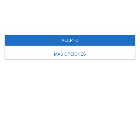
Usuarios de playas de Ceuta piden más
vigilancia y limpieza tras la crisis
migratoria
HACE 2 HORAS
ACEPTO
MÁS OPCIONES