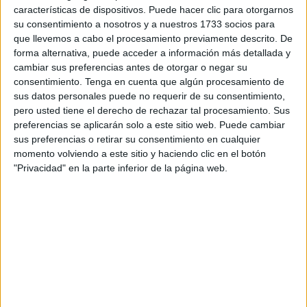
características de dispositivos. Puede hacer clic para otorgarnos
4, realizaran todos sus exámenes de Selectividad y mucha
su consentimiento a nosotros y a nuestros 1733 socios para
incertidumbre es lo que han sentido los jóvenes
que llevemos a cabo el procesamiento previamente descrito. De
ceutíes
que esperaban saber sus notas para poder
forma alternativa, puede acceder a información más detallada y
decidir qué carrera estudirar.
cambiar sus preferencias antes de otorgar o negar su
consentimiento.
Tenga en cuenta que algún procesamiento de
Los estudiantes
Darío Píriz Guerrero
, del IES Siete
sus datos personales puede no requerir de su consentimiento,
pero usted tiene el derecho de rechazar tal procesamiento. Sus
Colinas,
Insaf Boussada Mohamed
, también del 'Siete
preferencias se aplicarán solo a este sitio web. Puede cambiar
Colinas', y
Marta López Cora
, del 'San Agustín', han sido
sus preferencias o retirar su consentimiento en cualquier
los alumnos que han alcanzado las
notas más altas
en la
momento volviendo a este sitio y haciendo clic en el botón
convocatoria de
Selectividad 2026
en la ciudad
"Privacidad" en la parte inferior de la página web.
autónoma, según ha publicado la Universidad de Granada.
Gracias a su esfuerzo, constancia y preparación, estos tres
alumnos
se han posicionado
entre la élite académica
local, abriéndose las puertas a las titulaciones más
demandadas del país.
Los tres han obtenido más de un 13