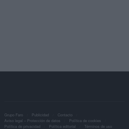
Grupo Faro
Publicidad
Contacto
Aviso legal – Protección de datos
Política de cookies
Política de privacidad
Política editorial
Términos de uso