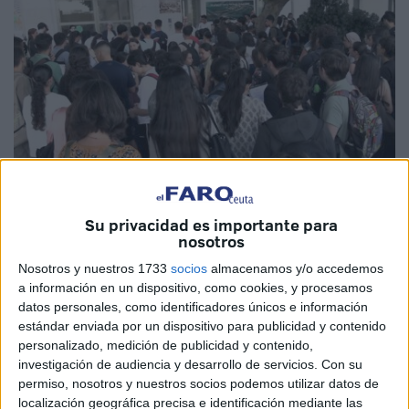
Imagen de archivo
Su privacidad es importante para
nosotros
Nosotros y nuestros 1733
socios
almacenamos y/o accedemos
a información en un dispositivo, como cookies, y procesamos
Este jueves se han hecho públicas las notas de la
Prueba
datos personales, como identificadores únicos e información
de Evaluación para el
Acceso a la Universidad
(Pevau)
estándar enviada por un dispositivo para publicidad y contenido
y Ceuta ya conoce a los
tres alumnos que han sacado
personalizado, medición de publicidad y contenido,
más nota
en Selectividad en la ciudad.
investigación de audiencia y desarrollo de servicios.
Con su
permiso, nosotros y nuestros socios podemos utilizar datos de
Nervios
desde que el pasado 2 de junio
,
así como el 3 y
localización geográfica precisa e identificación mediante las