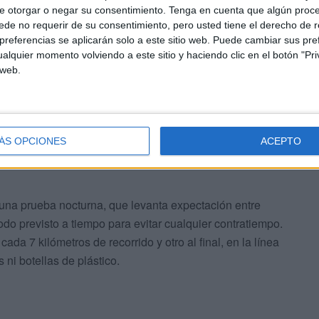
oximada de 22 kilómetros, con un desnivel positivo de
e otorgar o negar su consentimiento.
Tenga en cuenta que algún proc
obre el nivel del mar.
de no requerir de su consentimiento, pero usted tiene el derecho de r
referencias se aplicarán solo a este sitio web. Puede cambiar sus pref
alquier momento volviendo a este sitio y haciendo clic en el botón "Pri
rganización que corre a cargo del club Anyera, hará
 web.
enderista más veterano que termine la prueba de montaña,
ÁS OPCIONES
ACEPTO
 una prueba nocturna, que levanta expectación entre
odo previsto a tiempo para evitar cualquier contratiempo.
da 7 kilómetros de recorrido y otro al final, en la línea
 ni botellas de plástico.