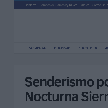
Contacto
Horarios de Barcos by Kikoto
Vuelos
Sorteo Cruz
SOCIEDAD
SUCESOS
FRONTERA
J
Senderismo por
Nocturna Sier