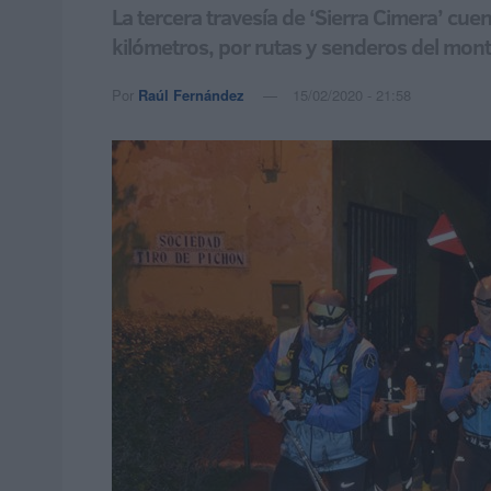
La tercera travesía de ‘Sierra Cimera’ cu
kilómetros, por rutas y senderos del mont
Por
Raúl Fernández
15/02/2020 - 21:58