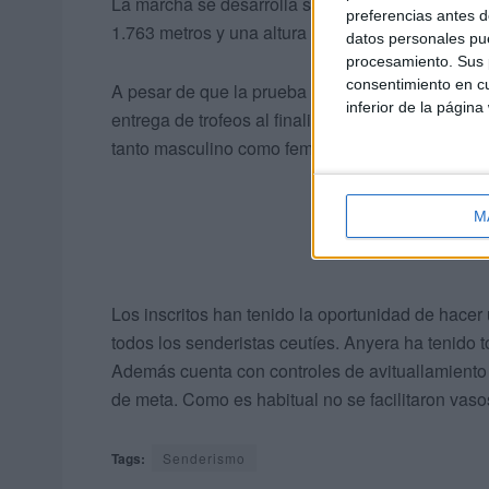
La marcha se desarrolla sobre una distancia apr
preferencias antes d
1.763 metros y una altura máxima de 341 metros s
datos personales pue
procesamiento. Sus p
consentimiento en cu
A pesar de que la prueba no es competitiva, la o
inferior de la página
entrega de trofeos al finalizar la travesía, al s
tanto masculino como femenino.
M
Los inscritos han tenido la oportunidad de hacer
todos los senderistas ceutíes. Anyera ha tenido t
Además cuenta con controles de avituallamiento ca
de meta. Como es habitual no se facilitaron vasos
Tags:
Senderismo