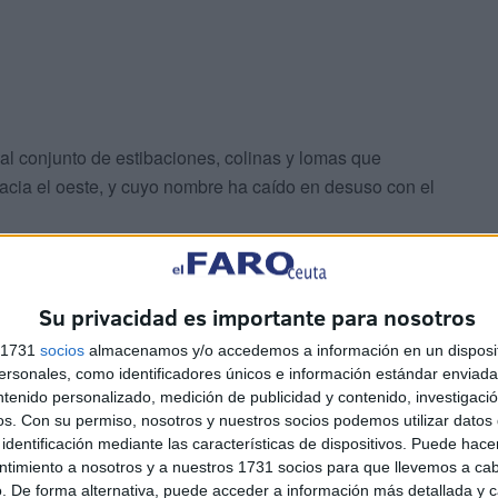
al conjunto de estibaciones, colinas y lomas que
acia el oeste, y cuyo nombre ha caído en desuso con el
a donde, practicando el sano ejercicio de caminar, los
 de la Sierra Cimera, disfrutando de la noche por García
Su privacidad es importante para nosotros
s 1731
socios
almacenamos y/o accedemos a información en un disposit
sonales, como identificadores únicos e información estándar enviada 
ntenido personalizado, medición de publicidad y contenido, investigaci
os.
Con su permiso, nosotros y nuestros socios podemos utilizar datos 
identificación mediante las características de dispositivos. Puede hacer
ntimiento a nosotros y a nuestros 1731 socios para que llevemos a ca
. De forma alternativa, puede acceder a información más detallada y 