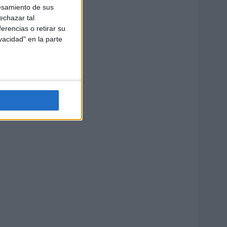
esamiento de sus
echazar tal
erencias o retirar su
vacidad" en la parte