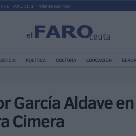
 Roja
COPE Ceuta
Portal del suscriptor
USTICIA
POLÍTICA
CULTURA
EDUCACIÓN
DEPO
 García Aldave en l
ra Cimera