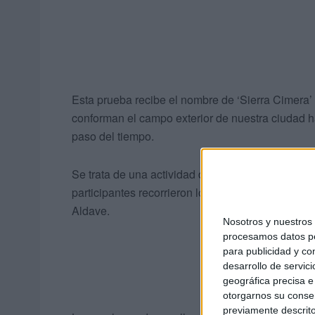
Esta prueba recibe el nombre de ‘Sierra Cimera’ 
conforman el campo exterior de nuestra ciudad h
paso del tiempo.
Se trata de una actividad deportiva no competitiv
participantes recorrieron los caminos y senderos
Aldave.
Nosotros y nuestro
procesamos datos per
para publicidad y co
desarrollo de servici
geográfica precisa e 
otorgarnos su conse
previamente descrito