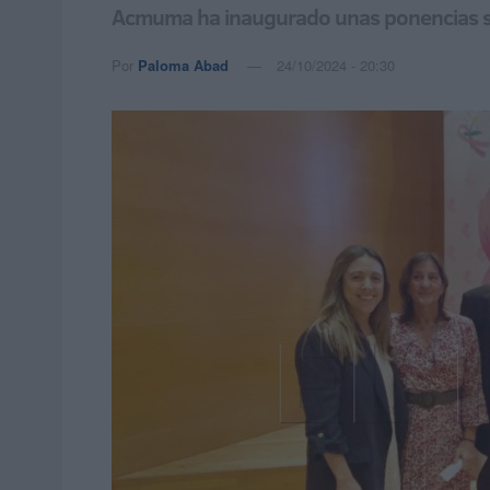
Acmuma ha inaugurado unas ponencias sob
Por
Paloma Abad
24/10/2024 - 20:30