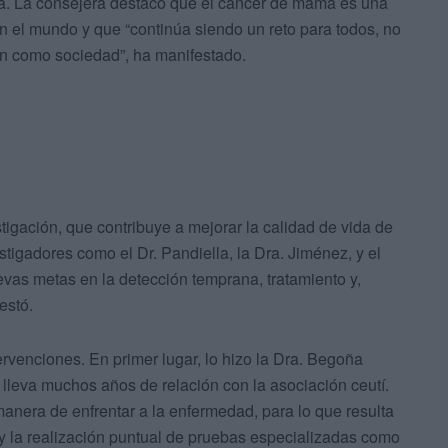
a. La consejera destacó que el cáncer de mama es una
 el mundo y que “continúa siendo un reto para todos, no
én como sociedad”, ha manifestado.
tigación, que contribuye a mejorar la calidad de vida de
tigadores como el Dr. Pandiella, la Dra. Jiménez, y el
vas metas en la detección temprana, tratamiento y,
estó.
rvenciones. En primer lugar, lo hizo la Dra. Begoña
lleva muchos años de relación con la asociación ceutí.
anera de enfrentar a la enfermedad, para lo que resulta
 y la realización puntual de pruebas especializadas como