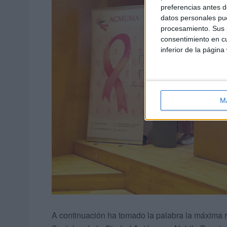
preferencias antes d
datos personales pue
procesamiento. Sus p
consentimiento en cu
inferior de la página
M
A continuación ha tomado la palabra la máxima r