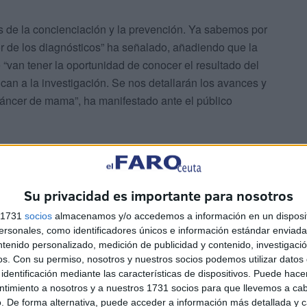
os de la concienciación y la prevención. Ya sabemos por
r de los diagnósticos” ha señalado, añadiendo que la
 “van tener la oportunidad de conocer el resultado del
ican a la investigación. Se nos detallarán los avances y
cáncer de mama”, ha manifestado ante el público
Su privacidad es importante para nosotros
s 1731
socios
almacenamos y/o accedemos a información en un disposit
sonales, como identificadores únicos e información estándar enviada 
ntenido personalizado, medición de publicidad y contenido, investigaci
os.
Con su permiso, nosotros y nuestros socios podemos utilizar datos 
identificación mediante las características de dispositivos. Puede hacer
ntimiento a nosotros y a nuestros 1731 socios para que llevemos a ca
. De forma alternativa, puede acceder a información más detallada y 