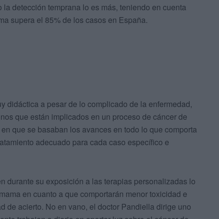
o la detección temprana lo es más, teniendo en cuenta
ama supera el 85% de los casos en España.
uy didáctica a pesar de lo complicado de la enfermedad,
minos que están implicados en un proceso de cáncer de
e en que se basaban los avances en todo lo que comporta
ratamiento adecuado para cada caso específico e
én durante su exposición a las terapias personalizadas lo
de mama en cuanto a que comportarán menor toxicidad e
 de acierto. No en vano, el doctor Pandiella dirige uno