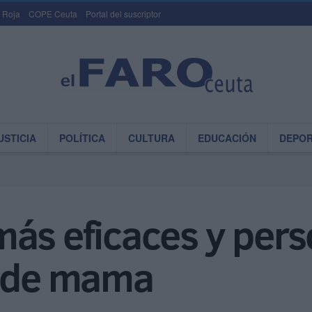
 Roja
COPE Ceuta
Portal del suscriptor
USTICIA
POLÍTICA
CULTURA
EDUCACIÓN
DEPO
más eficaces y pers
r de mama