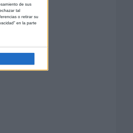
esamiento de sus
echazar tal
erencias o retirar su
vacidad" en la parte