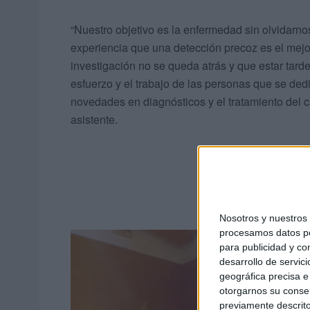
“Nuestro objetivo es la enfermedad sin olvidarn
experiencia que una detección precoz es el mejo
investigación no se queda atrás y que estar tarde
esfuerzo y el trabajo de las personas que se ded
novedades en diagnósticos y el tratamiento del 
asistente.
Nosotros y nuestro
procesamos datos per
para publicidad y co
desarrollo de servici
geográfica precisa e 
otorgarnos su conse
previamente descrito