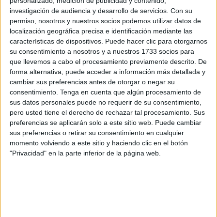
personalizado, medición de publicidad y contenido,
desempeñaron un juego hipócrita, yendo contra ese real
investigación de audiencia y desarrollo de servicios.
Con su
decreto, pero a su vez, beneficiándose de las
permiso, nosotros y nuestros socios podemos utilizar datos de
consecuencias de estos cambios.
localización geográfica precisa e identificación mediante las
características de dispositivos. Puede hacer clic para otorgarnos
Convertir Ceuta, Melilla y Canarias en algo así como
su consentimiento a nosotros y a nuestros 1733 socios para
cárceles de menores parecía ser la aspiración de un PP
que llevemos a cabo el procesamiento previamente descrito. De
nacional que se mueve en los brazos de Vox, buscando
forma alternativa, puede acceder a información más detallada y
cambiar sus preferencias antes de otorgar o negar su
que le acune si eso va a suponer mayor número de votos.
consentimiento.
Tenga en cuenta que algún procesamiento de
sus datos personales puede no requerir de su consentimiento,
Los resultados de un gesto político que parecía
pero usted tiene el derecho de rechazar tal procesamiento. Sus
impensable se centran en haber conseguido que más de
preferencias se aplicarán solo a este sitio web. Puede cambiar
mil menores estén en otros centros del país, en aplicación
sus preferencias o retirar su consentimiento en cualquier
de ese concepto de la solidaridad que tanto gusta en los
momento volviendo a este sitio y haciendo clic en el botón
"Privacidad" en la parte inferior de la página web.
discursos, pero tan poco se aplica.
Aquí todos somos muy buenos, pero mientras el problema
lo sufre casi en exclusiva un par de territorios, nadie quiere
arrimar el hombro para cooperar en una solución
compartida.