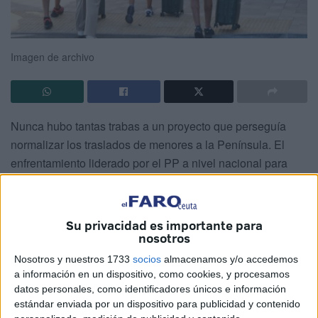
Imagen de archivo
Nunca hubo tantas trabas a un proyecto que perseguía
normalizar los traslados de menores a la Península. El
enfrentamiento liderado por el PP a nivel nacional para
poner en contra a los territorios bajo su control político fue
la traducción del interés más bajuno y deleznable que
pueda estilarse.
Su privacidad es importante para
nosotros
No pensaron más que en sus intereses y en sus votos para
Nosotros y nuestros 1733
socios
almacenamos y/o accedemos
enarbolar una bandera contraria a la normalización de los
a información en un dispositivo, como cookies, y procesamos
traslados a la Península de los menores llegados a Ceuta,
datos personales, como identificadores únicos e información
Canarias o Melilla. Los de la ciudad hermana
estándar enviada por un dispositivo para publicidad y contenido