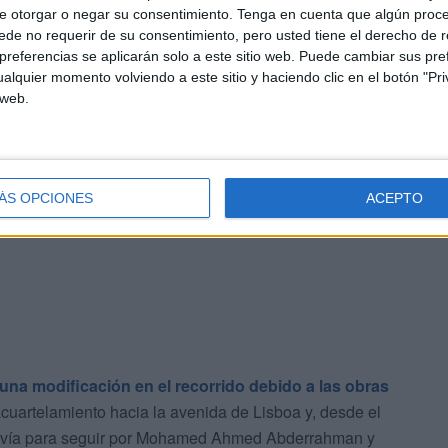
e otorgar o negar su consentimiento.
Tenga en cuenta que algún proc
de no requerir de su consentimiento, pero usted tiene el derecho de r
referencias se aplicarán solo a este sitio web. Puede cambiar sus pref
alquier momento volviendo a este sitio y haciendo clic en el botón "Pri
utí de 45 años
, con iniciales F.J.G.R., que cumple una
 web.
o contra la
salud pública
.
o especialmente simbólico dentro de esta tradición en
rante la liberación y en el posterior traslado hasta la
ÁS OPCIONES
ACEPTO
una modificación en el recorrido debido a las obras
 acuartelamiento hacia la avenida de Lisboa y, desde el
a vía para seguir por Mohamed Ahmed Abderrahman y