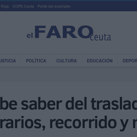
 Roja
COPE Ceuta
Portal del suscriptor
USTICIA
POLÍTICA
CULTURA
EDUCACIÓN
DEPO
be saber del trasla
rarios, recorrido 