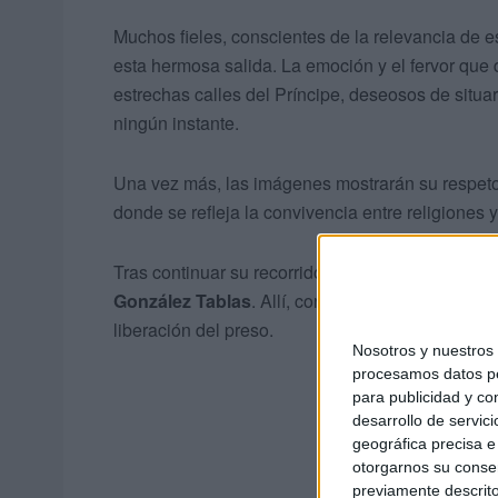
Muchos fieles, conscientes de la relevancia de 
esta hermosa salida. La emoción y el fervor que 
estrechas calles del Príncipe, deseosos de situar
ningún instante.
Una vez más, las imágenes mostrarán su respeto 
donde se refleja la convivencia entre religiones 
Tras continuar su recorrido, se vivirá otro de l
González Tablas
. Allí, convertido ya en parada 
liberación del preso.
Nosotros y nuestro
procesamos datos per
para publicidad y co
desarrollo de servici
geográfica precisa e 
otorgarnos su conse
previamente descrito