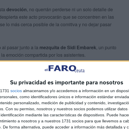
esta
devoción
, no querrán perderse ni un solo detalle de
despierta este acto provocarán que se concentren en las
se lo más cerca posible de la comitiva y no dejar pasar
al pasar junto a la
mezquita de Sidi Embarek
, un punto
y la emoción compartida por los asistentes.
os momentos más destacados en el
Acuartelamiento
tradicional, tendrá lugar uno de los actos más antiguos: la
Su privacidad es importante para nosotros
s 1731
socios
almacenamos y/o accedemos a información en un disposit
sonales, como identificadores únicos e información estándar enviada 
ntenido personalizado, medición de publicidad y contenido, investigaci
os.
Con su permiso, nosotros y nuestros socios podemos utilizar datos 
identificación mediante las características de dispositivos. Puede hacer
ntimiento a nosotros y a nuestros 1731 socios para que llevemos a ca
. De forma alternativa, puede acceder a información más detallada y 