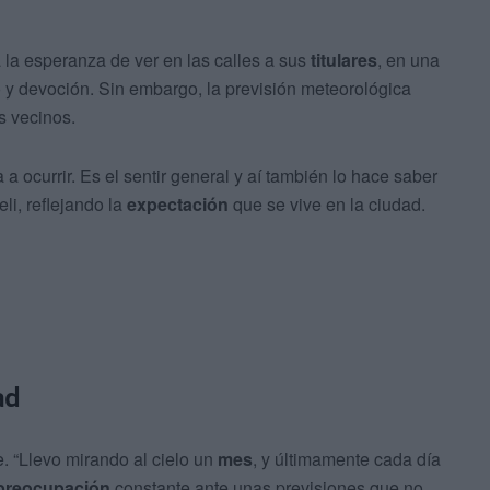
 a la esperanza de ver en las calles a sus
titulares
, en una
 y devoción. Sin embargo, la previsión meteorológica
s vecinos.
a ocurrir. Es el sentir general y aí también lo hace saber
i, reflejando la
expectación
que se vive en la ciudad.
ad
. “Llevo mirando al cielo un
mes
, y últimamente cada día
preocupación
constante ante unas previsiones que no