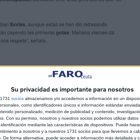
iaban
lluvias
, aunque estas se han ido retrasando
tán cayendo las primeras
gotas
. Mañana viernes da
nos respete”, señala.
Su privacidad es importante para nosotros
a ventana de
mejora
que permita realizar el traslado en el
s 1731
socios
almacenamos y/o accedemos a información en un disposit
volución del tiempo en las próximas horas.
sonales, como identificadores únicos e información estándar enviada 
ntenido personalizado, medición de publicidad y contenido, investigaci
a
os.
Con su permiso, nosotros y nuestros socios podemos utilizar datos 
identificación mediante las características de dispositivos. Puede hacer
ntimiento a nosotros y a nuestros 1731 socios para que llevemos a ca
ría mantenerse con
precauciones
. “Si cae poquita agua,
. De forma alternativa, puede acceder a información más detallada y 