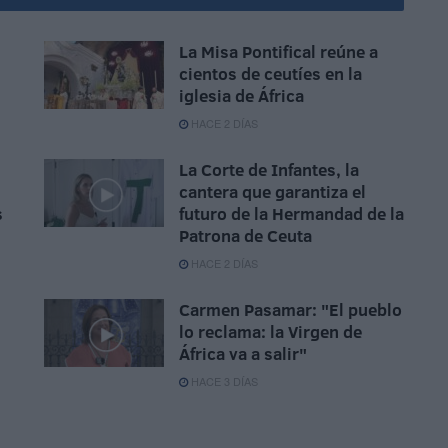
La Misa Pontifical reúne a
cientos de ceutíes en la
iglesia de África
HACE 2 DÍAS
La Corte de Infantes, la
cantera que garantiza el
s
futuro de la Hermandad de la
Patrona de Ceuta
HACE 2 DÍAS
Carmen Pasamar: "El pueblo
lo reclama: la Virgen de
África va a salir"
HACE 3 DÍAS