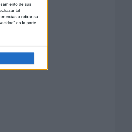
esamiento de sus
echazar tal
erencias o retirar su
vacidad" en la parte