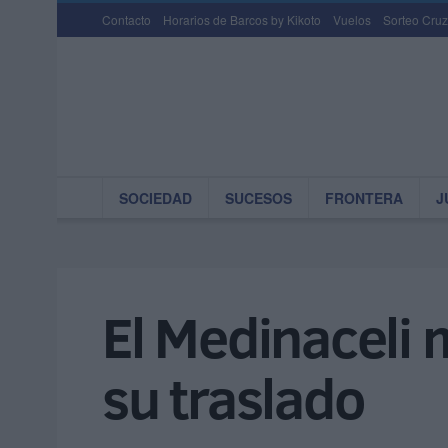
Contacto
Horarios de Barcos by Kikoto
Vuelos
Sorteo Cruz
SOCIEDAD
SUCESOS
FRONTERA
J
El Medinaceli m
su traslado