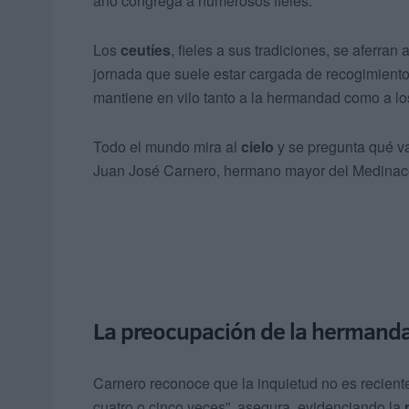
año congrega a numerosos fieles.
Los
ceutíes
, fieles a sus tradiciones, se aferran
jornada que suele estar cargada de recogimiento
mantiene en vilo tanto a la hermandad como a lo
Todo el mundo mira al
cielo
y se pregunta qué va 
Juan José Carnero, hermano mayor del Medinacel
La preocupación de la hermand
Carnero reconoce que la inquietud no es reciente
cuatro o cinco veces”, asegura, evidenciando la