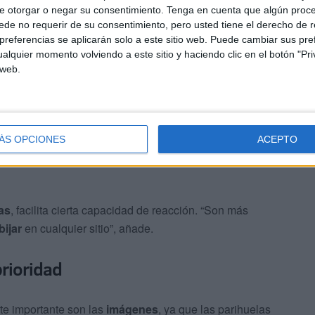
e otorgar o negar su consentimiento.
Tenga en cuenta que algún proc
, posiblemente podamos salir y proteger las imágenes con
de no requerir de su consentimiento, pero usted tiene el derecho de r
referencias se aplicarán solo a este sitio web. Puede cambiar sus pref
alquier momento volviendo a este sitio y haciendo clic en el botón "Pri
 más intensa. “Si cae bastante agua, evidentemente se
 web.
, priorizando la conservación del patrimonio.
ÁS OPCIONES
ACEPTO
as
, facilita cierta capacidad de reacción. “Son más
bijar
en cualquier sitio”, añade.
prioridad
e importante son las
imágenes
, ya que las parihuelas