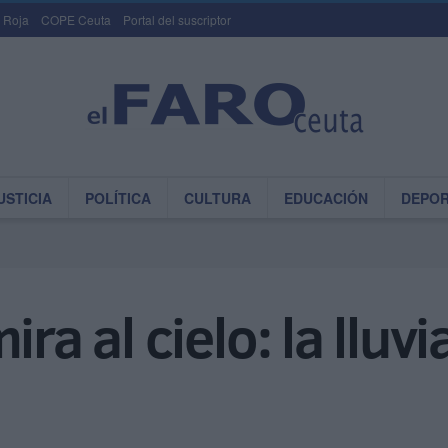
 Roja
COPE Ceuta
Portal del suscriptor
USTICIA
POLÍTICA
CULTURA
EDUCACIÓN
DEPO
ira al cielo: la llu