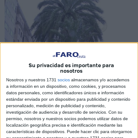
Su privacidad es importante para
Imagen de archivo
nosotros
Nosotros y nuestros 1731
socios
almacenamos y/o accedemos
a información en un dispositivo, como cookies, y procesamos
datos personales, como identificadores únicos e información
Tragsa
se hará cargo de las actuaciones de
control y
estándar enviada por un dispositivo para publicidad y contenido
personalizado, medición de publicidad y contenido,
erradicación de la plaga de Picudo Rojo
en Ceuta, así lo
investigación de audiencia y desarrollo de servicios.
Con su
ha aprobado el Consejo de Administración de
Obimasa
permiso, nosotros y nuestros socios podemos utilizar datos de
por unanimidad, al que han acudido los partidos PP, PSOE
localización geográfica precisa e identificación mediante las
y MDyC.
características de dispositivos. Puede hacer clic para otorgarnos
su consentimiento a nosotros y a nuestros 1731 socios para