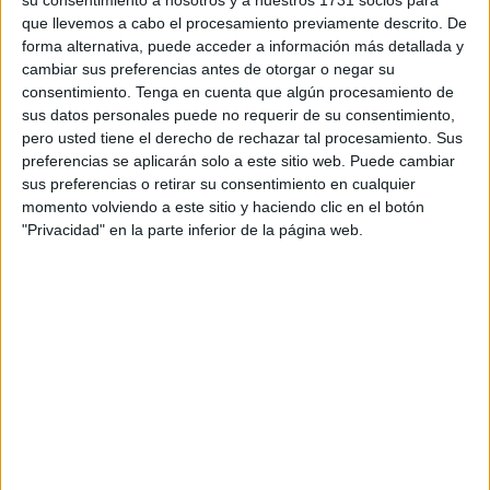
Entre otros asuntos, también se ha dado luz verde al
que llevemos a cabo el procesamiento previamente descrito. De
forma alternativa, puede acceder a información más detallada y
convenio de colaboración entre la Sociedad Obras,
cambiar sus preferencias antes de otorgar o negar su
Infraestructuras y
Medio Ambiente
y la Fundación de
consentimiento.
Tenga en cuenta que algún procesamiento de
Investigación de la Universidad de Sevilla para la
sus datos personales puede no requerir de su consentimiento,
aprobación de la memoria de actuación “Monitorización
pero usted tiene el derecho de rechazar tal procesamiento. Sus
preferencias se aplicarán solo a este sitio web. Puede cambiar
temporal de especies protegidas e invasoras en el litoral
sus preferencias o retirar su consentimiento en cualquier
de Ceuta”.
momento volviendo a este sitio y haciendo clic en el botón
"Privacidad" en la parte inferior de la página web.
En cuanto al primero de los puntos, esta plaga se
encuentra declarada en la ciudad autónoma desde hace
15 años y se ha expandido rápidamente llegando a
conformarse un total de 15 focos distintos afectando a
numerosos ejemplares de palmera canaria (Phoenix
Canariensis).
Desde entonces, se iniciaron actuaciones de choque
urgentes que han continuado hasta la actualidad. “Años de
lucha para conseguir un control exhaustivo de las