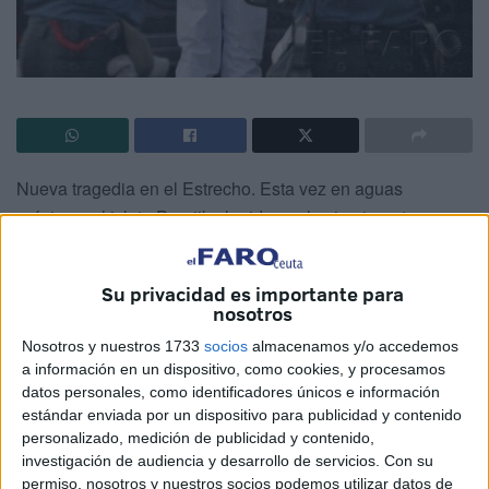
Nueva tragedia en el Estrecho. Esta vez en aguas
próximas al islote Perejil, elegido por los inmigrantes como
una de sus bases de desembarco.
En la tarde de ayer, los cadáveres de dos jóvenes
Su privacidad es importante para
nosotros
subsaharianos eran localizados por la Salvamar Atria, que
los trasladó pasadas las 19.00 horas hasta la base del
Nosotros y nuestros 1733
socios
almacenamos y/o accedemos
a información en un dispositivo, como cookies, y procesamos
Servicio Marítimo de la Guardia Civil. Ambos formaban
datos personales, como identificadores únicos e información
parte de una embarcación cargada con diez senegaleses,
estándar enviada por un dispositivo para publicidad y contenido
entre ellos tres mujeres, que a primera hora de la mañana
personalizado, medición de publicidad y contenido,
perdía su estabilidad en el mar y cuyos tripulantes
investigación de audiencia y desarrollo de servicios.
Con su
permiso, nosotros y nuestros socios podemos utilizar datos de