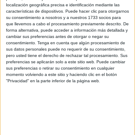
alertaban vía telefónica de su penosa situación. Del resto,
localización geográfica precisa e identificación mediante las
nada se sabe. Tarifa Tráfico decidía suspender en la noche
características de dispositivos. Puede hacer clic para otorgarnos
de ayer la búsqueda informando de que esta misma
su consentimiento a nosotros y a nuestros 1733 socios para
mañana volvería a reanudarla con vistas a poder localizar
que llevemos a cabo el procesamiento previamente descrito. De
forma alternativa, puede acceder a información más detallada y
el resto de cuerpos.
cambiar sus preferencias antes de otorgar o negar su
Los subsaharianos habían salido de las costas marroquíes
consentimiento.
Tenga en cuenta que algún procesamiento de
de madrugada, desde las proximidades de Tánger Med.
sus datos personales puede no requerir de su consentimiento,
En la expedición iban los llamados Mamadou y
pero usted tiene el derecho de rechazar tal procesamiento. Sus
preferencias se aplicarán solo a este sitio web. Puede cambiar
Souleiman, cuyas identidades han sido documentadas por
sus preferencias o retirar su consentimiento en cualquier
el colectivo Caminando Fronteras. Es precisamente esta
momento volviendo a este sitio y haciendo clic en el botón
entidad la que ha denunciado que las autoridades
"Privacidad" en la parte inferior de la página web.
marroquíes supieron desde las siete de la mañana que los
ocupantes de la embarcación estaban en peligro, después
de que recibiera una llamada informando del naufragio y
se alertara a los servicios de búsqueda.
El centro de Tarifa Tráfico recibió el aviso de la
desaparición de los inmigrantes pasadas las 14.00 horas,
tal y como comunicó la Zona, movilizando a la unidad Atria