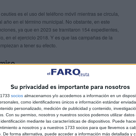
ceutíes es el uso del teléfono móvil mientras se circula,
 año en el término municipal. No obstante, en este
ciones, ya que en 2023 se tramitaron 154 expedientes,
o, en el ejercicio 2018. Y es que las campañas de la
empiezan a tener su efecto.
rmiso
n algunos conductores, en ocasiones porque carecen de
Su privacidad es importante para nosotros
do por las autoridades al quedarse sin puntos. En Ceuta,
nes que se han formulado en los últimos seis años, con
s 1733
socios
almacenamos y/o accedemos a información en un disposit
sonales, como identificadores únicos e información estándar enviada 
ntenido personalizado, medición de publicidad y contenido, investigaci
os.
Con su permiso, nosotros y nuestros socios podemos utilizar datos 
a DGT no permiten realizar una radiografía exacta de cuál
identificación mediante las características de dispositivos. Puede hacer
tas
ceutíes, ya que ha habido años en los que no se ha
ntimiento a nosotros y a nuestros 1733 socios para que llevemos a ca
. De forma alternativa, puede acceder a información más detallada y 