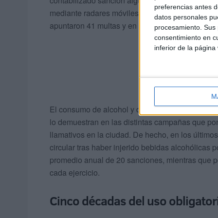
contabilizado sanción alguna por este motivo. Sí
preferencias antes d
mediante radares móviles por superar los límites
datos personales pue
apuntaron 41 multas y en 2019 un total de 67.
procesamiento. Sus p
consentimiento en cu
inferior de la página
M
El consumo de alcohol y drogas al volante es un
lo demuestran en las distintas campañas que pon
llamativos en la ciudad. De hecho, en los último
circular tras haber injerido bebidas alcohólicas p
promedio anual de 20 sanciones, mientras que p
cada ejercicio.
Cinco décadas del uso obligatori