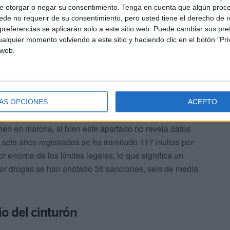
 llama la atención que en 2023 se multó a 341 vehículos
e otorgar o negar su consentimiento.
Tenga en cuenta que algún proc
 de velocidad permitidos, mientras que en 2018 se
de no requerir de su consentimiento, pero usted tiene el derecho de r
referencias se aplicarán solo a este sitio web. Puede cambiar sus pref
alquier momento volviendo a este sitio y haciendo clic en el botón "Pri
 web.
ÁS OPCIONES
ACEPTO
 asunto que preocupa a los responsables de la DGT y así
en en marcha, si bien este apartado no revela datos
s seis años registrados se ha tramitado 117 multas por
or encima de los límites legales, lo que significa un
or drogas se han anotado 36 sanciones, seis de media
o del cinturón