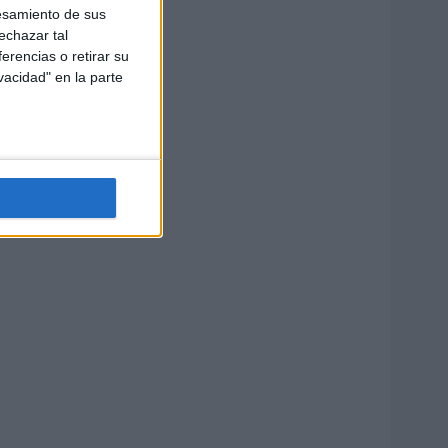
esamiento de sus
echazar tal
erencias o retirar su
vacidad" en la parte