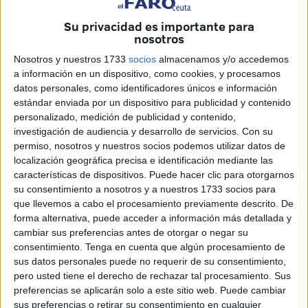
Sotogrande o El Palmar
, donde en apenas una semana
se han registrado dos operaciones policiales relacionadas
Su privacidad es importante para
nosotros
con el narcotráfico y la inmigración irregular.
Nosotros y nuestros 1733
socios
almacenamos y/o accedemos
Playas glamourosas, puertos deportivos exclusivos y
a información en un dispositivo, como cookies, y procesamos
urbanizaciones de alto standing se han convertido en
datos personales, como identificadores únicos e información
estándar enviada por un dispositivo para publicidad y contenido
puntos estratégicos para las mafias
, que aprovechan la
personalizado, medición de publicidad y contenido,
tranquilidad aparente de estos enclaves y el tráfico
investigación de audiencia y desarrollo de servicios.
Con su
constante de embarcaciones para ejecutar sus planes.
permiso, nosotros y nuestros socios podemos utilizar datos de
localización geográfica precisa e identificación mediante las
Las imágenes de lujo, relax y turismo se mezclan ahora
características de dispositivos. Puede hacer clic para otorgarnos
con operaciones policiales, narcolanchas, embarcaciones
su consentimiento a nosotros y a nuestros 1733 socios para
que llevemos a cabo el procesamiento previamente descrito. De
robadas y alijos disfrazados de frutas tropicales.
forma alternativa, puede acceder a información más detallada y
cambiar sus preferencias antes de otorgar o negar su
Un barco robado en Sotogrande,
consentimiento.
Tenga en cuenta que algún procesamiento de
sus datos personales puede no requerir de su consentimiento,
utilizado para tráfico de inmigrantes
pero usted tiene el derecho de rechazar tal procesamiento. Sus
preferencias se aplicarán solo a este sitio web. Puede cambiar
El primer episodio se produjo el pasado
23 de julio
. Una
sus preferencias o retirar su consentimiento en cualquier