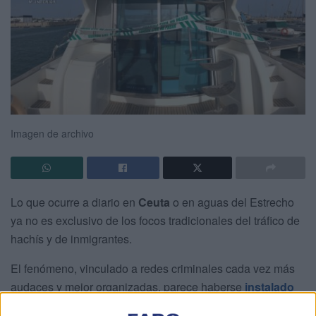
Imagen de archivo
Lo que ocurre a diario en
Ceuta
o en aguas del Estrecho
ya no es exclusivo de los focos tradicionales del tráfico de
hachís y de inmigrantes.
El fenómeno, vinculado a redes criminales cada vez más
audaces y mejor organizadas, parece haberse
instalado
en zonas de lujo y playas de alto valor turístico, como