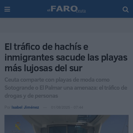
El tráfico de hachís e
inmigrantes sacude las playas
más lujosas del sur
Ceuta comparte con playas de moda como
Sotogrande o El Palmar una amenaza: el tráfico de
drogas y de personas
Por
Isabel Jiménez
01/08/2025 - 07:44