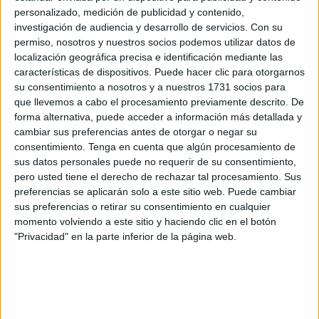
una idea de lo que ocurre en esa línea fronteriza que
personalizado, medición de publicidad y contenido,
separa España de
Marruecos
de la que no habla el
investigación de audiencia y desarrollo de servicios.
Con su
Ministerio del Interior.
permiso, nosotros y nuestros socios podemos utilizar datos de
localización geográfica precisa e identificación mediante las
Las estadísticas oficiales aluden a
la reducción en las
características de dispositivos. Puede hacer clic para otorgarnos
entradas obviando los pases que no son siquiera
su consentimiento a nosotros y a nuestros 1731 socios para
que llevemos a cabo el procesamiento previamente descrito. De
registrados
por las fuerzas de seguridad. El negocio
forma alternativa, puede acceder a información más detallada y
existe y el verano es el periodo propicio para que afloren
cambiar sus preferencias antes de otorgar o negar su
estas prácticas delictivas. Esta grabación de hace unas
consentimiento.
Tenga en cuenta que algún procesamiento de
semanas en una playa del vecino Marruecos se suma a
sus datos personales puede no requerir de su consentimiento,
pero usted tiene el derecho de rechazar tal procesamiento. Sus
las tantas y tantas que se han ido difundiendo para
preferencias se aplicarán solo a este sitio web. Puede cambiar
evidenciar la temeridad de unos pilotos que viven de la
sus preferencias o retirar su consentimiento en cualquier
comisión de estos delitos.
momento volviendo a este sitio y haciendo clic en el botón
"Privacidad" en la parte inferior de la página web.
Llegan rápido a la orilla en donde a los bañistas que
disfrutan del verano se suman los jóvenes que aspiran a
cruzar a Ceuta. Al llegar se suben rápido a las motos de
agua para entrar en la ciudad. En cada uno de estos