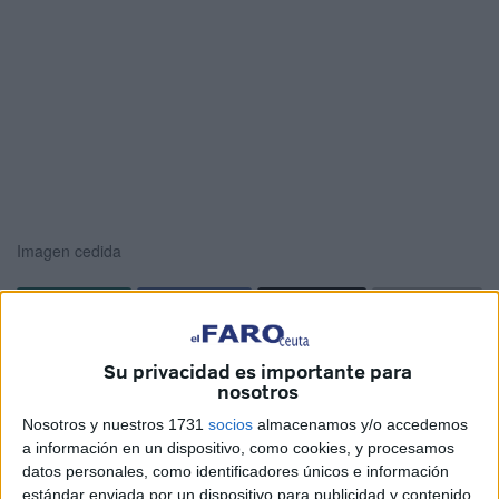
Imagen cedida
Así actúan los traficantes de personas. Llegan con sus
Su privacidad es importante para
motos de agua
hasta la orilla y recogen a los jóvenes que
nosotros
quieren entrar en Ceuta a costa de todo, incluso de
Nosotros y nuestros 1731
socios
almacenamos y/o accedemos
arriesgar su propia vida. Los vídeos que testigos de estos
a información en un dispositivo, como cookies, y procesamos
pases graban con sus teléfonos móviles ayudan a hacerse
datos personales, como identificadores únicos e información
estándar enviada por un dispositivo para publicidad y contenido