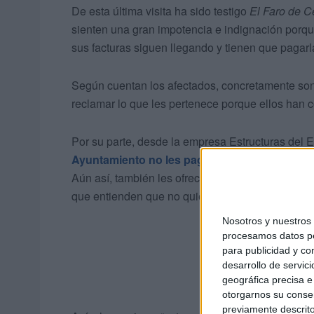
De esta última visita ha sido testigo
El Faro de C
sienten una gran impotencia e indignación porque
sus facturas siguen llegando y tienen que pagarl
Según cuentan los afectados, concretamente son 
reclamar lo que les pertenece porque ellos han 
Por su parte, desde la empresa Estructuras del E
Ayuntamiento no les paga y si no les paga, n
Aún así, también les ofrecen que “el que quiere ir
que entienden que no quieran trabajar en esas c
Nosotros y nuestro
procesamos datos per
para publicidad y co
desarrollo de servici
geográfica precisa e 
otorgarnos su conse
previamente descrito