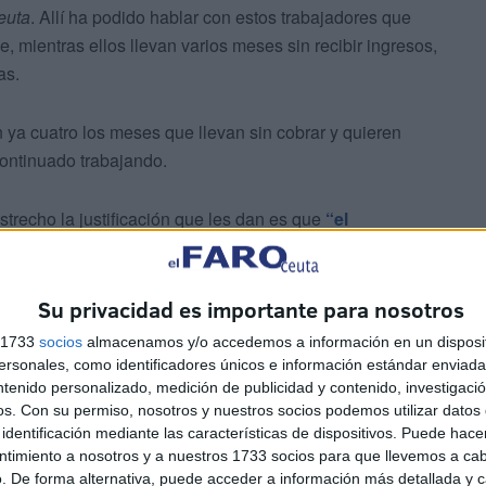
euta
. Allí ha podido hablar con estos trabajadores que
, mientras ellos llevan varios meses sin recibir ingresos,
as.
ya cuatro los meses que llevan sin cobrar y quieren
continuado trabajando.
strecho la justificación que les dan es que
“el
o pueden pagar a la gente”,
cuentan los trabajadores.
, que vaya a la empresa y le da la carta la despido”, ya
ondiciones.
Su privacidad es importante para nosotros
s 1733
socios
almacenamos y/o accedemos a información en un disposit
sonales, como identificadores únicos e información estándar enviada 
ntenido personalizado, medición de publicidad y contenido, investigaci
os.
Con su permiso, nosotros y nuestros socios podemos utilizar datos 
identificación mediante las características de dispositivos. Puede hacer
ntimiento a nosotros y a nuestros 1733 socios para que llevemos a ca
. De forma alternativa, puede acceder a información más detallada y 