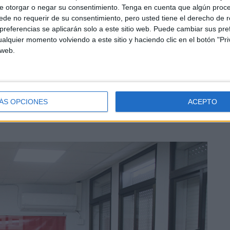
 de ver qué les recomiendan hacer desde el sindicato,
e otorgar o negar su consentimiento.
Tenga en cuenta que algún proc
ero confiando en alcanzar un acuerdo y solventar esta
de no requerir de su consentimiento, pero usted tiene el derecho de r
referencias se aplicarán solo a este sitio web. Puede cambiar sus pref
alquier momento volviendo a este sitio y haciendo clic en el botón "Pri
 web.
este viernes
ÁS OPCIONES
ACEPTO