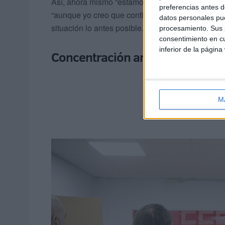
Así, ahora mismo “estamos parados”, a la espera
preferencias antes d
“aunque yo creo que continuaremos trabajando” p
datos personales pue
situación lo antes posible.
procesamiento. Sus p
consentimiento en cu
inferior de la página
Concentración ante la empresa 
M