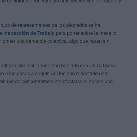
an decidido denunciar esto ante Inspección de trabajo y
rupo de representantes de los afectados se ha
de
Inspección de Trabajo
para poner sobre la mesa lo
n poner una denuncia colectiva, algo que harán sin
edificio sindical, donde han hablado con CCOO para
rno a los pasos a seguir. Allí les han redactado una
bilidad de concentrarse y manifestarse si no ven una