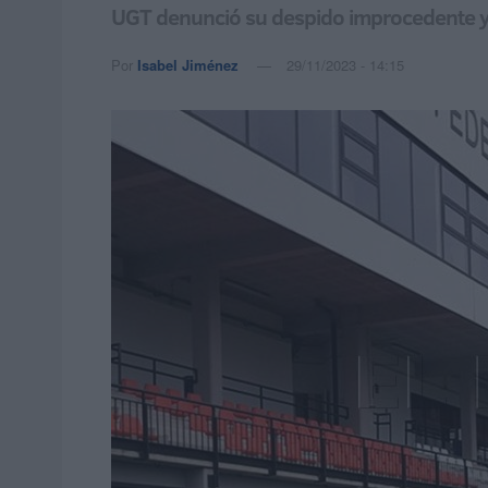
UGT denunció su despido improcedente y l
Por
Isabel Jiménez
29/11/2023 - 14:15