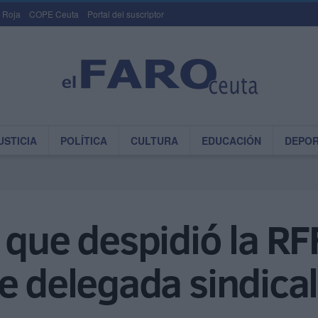
 Roja
COPE Ceuta
Portal del suscriptor
USTICIA
POLÍTICA
CULTURA
EDUCACIÓN
DEPO
 que despidió la R
e delegada sindical