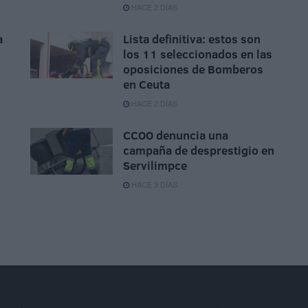
HACE 2 DÍAS
a
Lista definitiva: estos son
los 11 seleccionados en las
oposiciones de Bomberos
en Ceuta
HACE 2 DÍAS
CCOO denuncia una
campaña de desprestigio en
Servilimpce
HACE 3 DÍAS