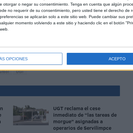
e otorgar o negar su consentimiento.
Tenga en cuenta que algún proc
de no requerir de su consentimiento, pero usted tiene el derecho de r
referencias se aplicarán solo a este sitio web. Puede cambiar sus pref
alquier momento volviendo a este sitio y haciendo clic en el botón "Pri
 web.
despidiera a la "única mujer trabajadora" con la que
ÁS OPCIONES
ACEPTO
útbol
UGT
ón
UGT reclama el cese
e
inmediato de “las tareas de
n
morgue” asignadas a
operarios de Servilimpce