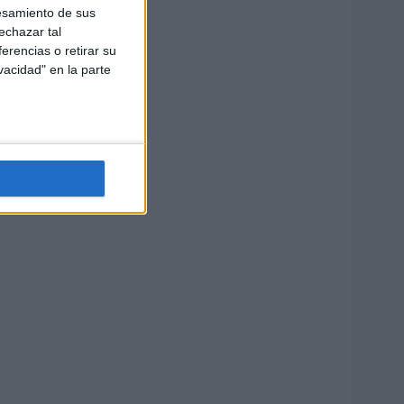
esamiento de sus
echazar tal
erencias o retirar su
vacidad" en la parte