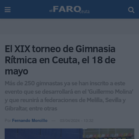
El XIX torneo de Gimnasia
Rítmica en Ceuta, el 18 de
mayo
Más de 250 gimnastas ya se han inscrito a este
evento que se desarrollará en el 'Guillermo Molina'
y que reunirá a federaciones de Melilla, Sevilla y
Gibraltar, entre otras
Por
Fernando Morcillo
03/04/2024 - 13:32