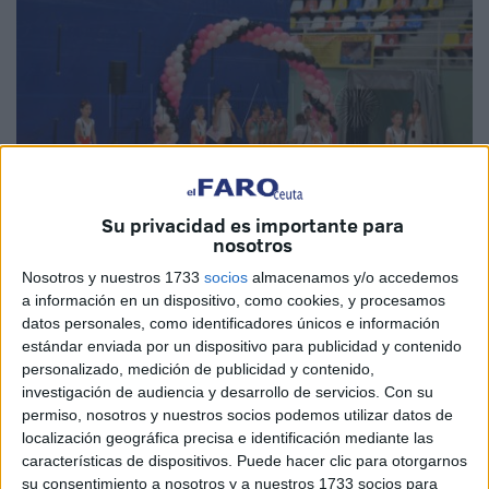
Su privacidad es importante para
nosotros
Imágenes de archivo
Nosotros y nuestros 1733
socios
almacenamos y/o accedemos
a información en un dispositivo, como cookies, y procesamos
datos personales, como identificadores únicos e información
estándar enviada por un dispositivo para publicidad y contenido
personalizado, medición de publicidad y contenido,
El XIX torneo de
Gimnasia Rítmica de Ceuta
ya es una
investigación de audiencia y desarrollo de servicios.
Con su
realidad. El próximo sábado 18 de mayo la ciudad
permiso, nosotros y nuestros socios podemos utilizar datos de
autónoma vivirá un gran encuentro con otras territoriales
localización geográfica precisa e identificación mediante las
características de dispositivos. Puede hacer clic para otorgarnos
para participar en
un nuevo desafío donde las
su consentimiento a nosotros y a nuestros 1733 socios para