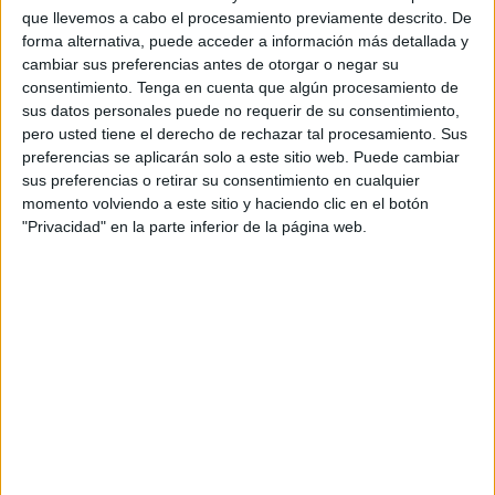
gimnastas ceutíes
demostrarán sobre el tapiz todas sus
que llevemos a cabo el procesamiento previamente descrito. De
habilidades.
forma alternativa, puede acceder a información más detallada y
cambiar sus preferencias antes de otorgar o negar su
Alrededor de las 12:30 horas comenzará este evento
consentimiento.
Tenga en cuenta que algún procesamiento de
deportivo donde se concentrarán gimnastas caballas así
sus datos personales puede no requerir de su consentimiento,
pero usted tiene el derecho de rechazar tal procesamiento. Sus
como de otras federaciones como de Gibraltar,
Melilla
,
preferencias se aplicarán solo a este sitio web. Puede cambiar
Málaga, Sevilla o Cádiz.
sus preferencias o retirar su consentimiento en cualquier
momento volviendo a este sitio y haciendo clic en el botón
El pabellón Guillermo Molina
acogerá a más de 250
"Privacidad" en la parte inferior de la página web.
participantes ya inscritos en esta nueva edición. La
federación de Gimnasia Rítmica de Ceuta en colaboración
con el
Instituto Ceutí de Deportes
ha lanzado en sus
redes sociales el cartel oficial de este evento deportivo en
el que siempre tiene un gran éxito de participación.