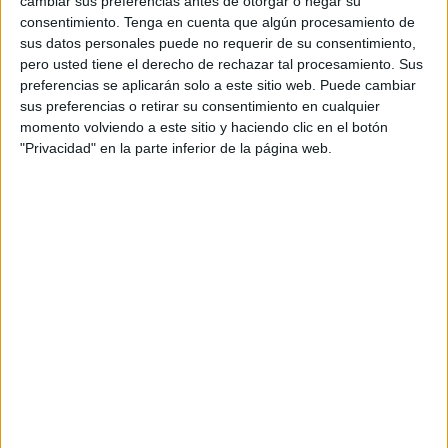
cambiar sus preferencias antes de otorgar o negar su
Según los primeros elementos de la investigación, el
consentimiento.
Tenga en cuenta que algún procesamiento de
acusado de transportar esos 1.050 kilos de hachís, un
sus datos personales puede no requerir de su consentimiento,
pero usted tiene el derecho de rechazar tal procesamiento. Sus
ciudadano español de 51 años, fue detenido en flagrante
preferencias se aplicarán solo a este sitio web. Puede cambiar
delito de tentativa de tráfico de cargamentos de drogas
sus preferencias o retirar su consentimiento en cualquier
incautados a bordo de un vehículo utilitario matriculado en
momento volviendo a este sitio y haciendo clic en el botón
el extranjero, informó la misma fuente.
"Privacidad" en la parte inferior de la página web.
El extranjero detenido fue sometido a la investigación
judicial llevada a cabo bajo la supervisión de la fiscalía
competente, con el fin de esclarecer las circunstancias del
caso y detectar las ramificaciones internacionales de esta
actividad criminal, precisó la fuente.
El golpe de las cinco toneladas y la
cocaína en atunes
A finales del pasado mes de abril, los agentes de la policía