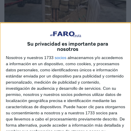
Su privacidad es importante para
nosotros
Imagen de archivo
Nosotros y nuestros 1733
socios
almacenamos y/o accedemos
a información en un dispositivo, como cookies, y procesamos
datos personales, como identificadores únicos e información
estándar enviada por un dispositivo para publicidad y contenido
La policía que opera en el Puerto Tánger Med procedió, el
personalizado, medición de publicidad y contenido,
pasado sábado por la tarde, sobre la base de
investigación de audiencia y desarrollo de servicios.
Con su
informaciones precisas proporcionadas por los servicios
permiso, nosotros y nuestros socios podemos utilizar datos de
de la Dirección General de Vigilancia del Territorio
localización geográfica precisa e identificación mediante las
características de dispositivos. Puede hacer clic para otorgarnos
(DGST), a la detención de un ciudadano español y el
su consentimiento a nosotros y a nuestros 1733 socios para
aborto de un intento de tráfico de más de una tonelada de
que llevemos a cabo el procesamiento previamente descrito. De
hachís, según una fuente de seguridad.
forma alternativa, puede acceder a información más detallada y