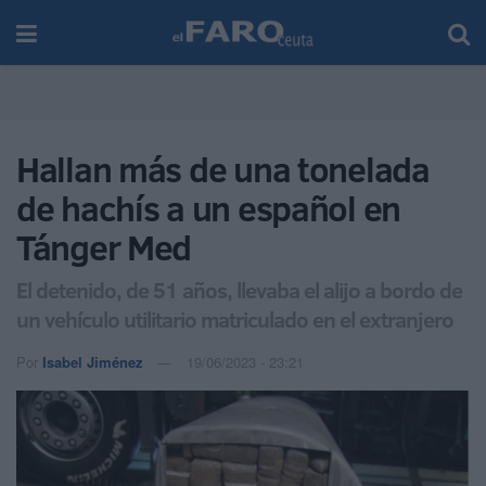
Hallan más de una tonelada
de hachís a un español en
Tánger Med
El detenido, de 51 años, llevaba el alijo a bordo de
un vehículo utilitario matriculado en el extranjero
Por
Isabel Jiménez
19/06/2023 - 23:21