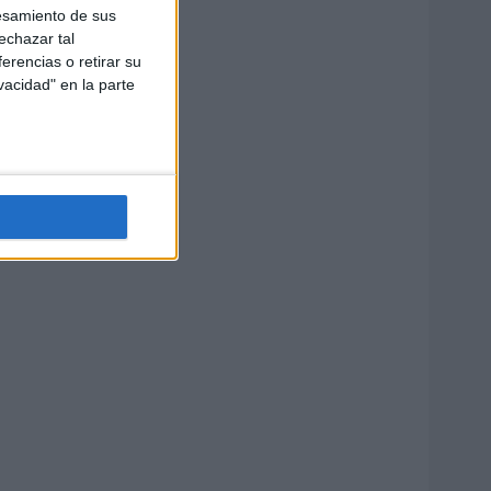
esamiento de sus
echazar tal
erencias o retirar su
vacidad" en la parte