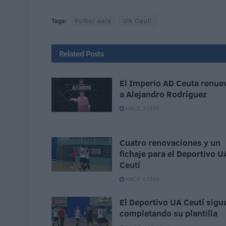
Tags:
Fútbol-sala
UA Ceutí
Related
Posts
El Imperio AD Ceuta renue
a Alejandro Rodríguez
HACE 3 DÍAS
Cuatro renovaciones y un
fichaje para el Deportivo U
Ceutí
HACE 4 DÍAS
El Deportivo UA Ceutí sigu
completando su plantilla