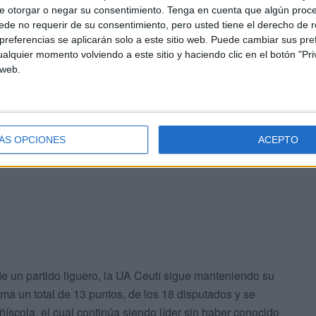
e otorgar o negar su consentimiento.
Tenga en cuenta que algún proc
de no requerir de su consentimiento, pero usted tiene el derecho de r
referencias se aplicarán solo a este sitio web. Puede cambiar sus pref
alquier momento volviendo a este sitio y haciendo clic en el botón "Pri
 web.
quedarse con el lado positivo, “dentro de un equipo que
ÁS OPCIONES
ACEPTO
e remontarles. En los últimos instantes fuimos dueños del
de un partido liguero, la UA Ceutí sigue manteniendo su
uma un total de 13 puntos, de los 18 disputados y se
ñíscola, el cual continúa siendo líder sin haber conocido