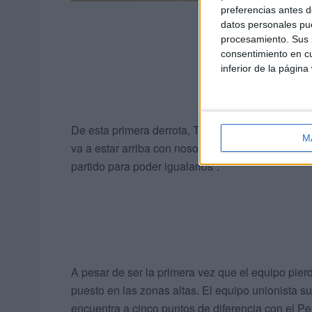
preferencias antes d
datos personales pue
procesamiento. Sus p
consentimiento en cu
inferior de la página
De esta primera derrota, Tomás de Dios prefiere 
M
va a estar arriba con nosotros, fuimos capaces d
partido para poder igualarlos”.
A pesar de ser la primera vez que el equipo pier
puesto en las zonas altas. El equipo unionista s
encuentra a cinco puntos de diferencia con el Pe