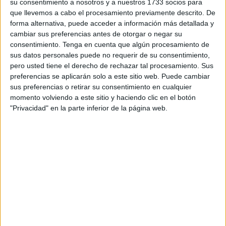
su consentimiento a nosotros y a nuestros 1733 socios para
que llevemos a cabo el procesamiento previamente descrito. De
Preparativos
forma alternativa, puede acceder a información más detallada y
cambiar sus preferencias antes de otorgar o negar su
Este traslado conlleva una serie de preparativos para los
consentimiento.
Tenga en cuenta que algún procesamiento de
sus datos personales puede no requerir de su consentimiento,
que son necesarios comenzar a principios de año, sobre
pero usted tiene el derecho de rechazar tal procesamiento. Sus
todo, son necesarias las gestiones para la liberación del
preferencias se aplicarán solo a este sitio web. Puede cambiar
preso y la preparación del acto.
sus preferencias o retirar su consentimiento en cualquier
momento volviendo a este sitio y haciendo clic en el botón
“Sobre el mes de enero ya estamos realizando las
"Privacidad" en la parte inferior de la página web.
peticiones tanto de la liberación del preso, que solemos
hacerlo al juez de vigilancia penitenciaria; como también
hacer todo el tema del acto de liberación del mismo: los
permisos, la documentación que tenemos que enviar tanto
a comandancia general como a las distintas autoridades
civiles, como delegación del gobierno y demás”, explica
Carnero.
La liberación del preso durante el traslado del Medinaceli,