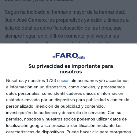
Según ha indicado el hermano mayor de la hermandad,
Juan José Carnero, los preparativos ya están ultimados a
falta de detalles como “la colocación de las flores, que
siempre llegan en el último momento, y el vestir a las
imágenes”, que se llevaría a cabo la misma tarde del
jueves.
Los nervios eran evidentes y las ganas aún más. Desde
Su privacidad es importante para
nosotros
que Carnero cruzó la puerta de esta parroquia ubicada en
el Príncipe
junto a la mayordoma Lola Mena y la camarista
Nosotros y nuestros 1733
socios
almacenamos y/o accedemos
a información en un dispositivo, como cookies, y procesamos
Victoria Blanco, ese traslado del Cristo del Medinaceli y la
datos personales, como identificadores únicos e información
Señora se hacía cada vez más real.
estándar enviada por un dispositivo para publicidad y contenido
personalizado, medición de publicidad y contenido,
Con motivo de la llegada del nuevo comandante general
investigación de audiencia y desarrollo de servicios.
Con su
de Ceuta, Luis Jesús Fernández Herrero, la
Hermandad
permiso, nosotros y nuestros socios podemos utilizar datos de
le ofrecerá a este su libro de honor para recoger la firma de
localización geográfica precisa e identificación mediante las
características de dispositivos. Puede hacer clic para otorgarnos
la mayor representación castrense en la ciudad.