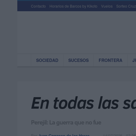
Contacto
Horarios de Barcos by Kikoto
Vuelos
Sorteo Cruz
SOCIEDAD
SUCESOS
FRONTERA
J
En todas las s
Perejil: La guerra que no fue
Por
Juan Carrasco de las Heras
14/07/2025 - 07:28