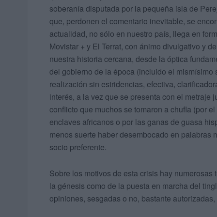
soberanía disputada por la pequeña isla de Perej
que, perdonen el comentario inevitable, se enco
actualidad, no sólo en nuestro país, llega en for
Movistar + y El Terrat, con ánimo divulgativo y de
nuestra historia cercana, desde la óptica funda
del gobierno de la época (incluido el mismísimo 
realización sin estridencias, efectiva, clarificad
interés, a la vez que se presenta con el metraje 
conflicto que muchos se tomaron a chufla (por el 
enclaves africanos o por las ganas de guasa his
menos suerte haber desembocado en palabras m
socio preferente.
Sobre los motivos de esta crisis hay numerosas te
la génesis como de la puesta en marcha del tingl
opiniones, sesgadas o no, bastante autorizadas,