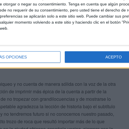
e otorgar o negar su consentimiento.
Tenga en cuenta que algún proc
de no requerir de su consentimiento, pero usted tiene el derecho de r
referencias se aplicarán solo a este sitio web. Puede cambiar sus pref
alquier momento volviendo a este sitio y haciendo clic en el botón "Pri
 web.
ÁS OPCIONES
ACEPTO
ueo y no cuenta de manera sólida con la voz de la otra
ción de imprimir más épica de la cuenta a partir de la
 de no tropezar con grandilocuencias y de mostrarse lo
etable agradezca la lección de historia bajo el subtítulo
y no tendremos futuro si no conocemos nuestro pasado,
to trozo de roca que resultó importar más de lo que
e en la ciudad africano-española vecina, siempre con la