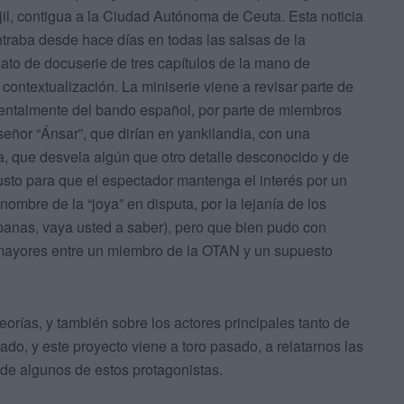
il, contigua a la Ciudad Autónoma de Ceuta. Esta noticia
ntraba desde hace días en todas las salsas de la
mato de docuserie de tres capítulos de la mano de
 contextualización. La miniserie viene a revisar parte de
mentalmente del bando español, por parte de miembros
señor “Ánsar”, que dirían en yankilandia, con una
ora, que desvela algún que otro detalle desconocido y de
justo para que el espectador mantenga el interés por un
nombre de la “joya” en disputa, por la lejanía de los
panas, vaya usted a saber), pero que bien pudo con
ayores entre un miembro de la OTAN y un supuesto
orías, y también sobre los actores principales tanto de
ado, y este proyecto viene a toro pasado, a relatarnos las
 de algunos de estos protagonistas.