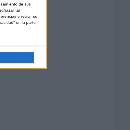
esamiento de sus
echazar tal
erencias o retirar su
vacidad" en la parte