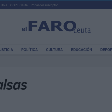
 Roja
COPE Ceuta
Portal del suscriptor
USTICIA
POLÍTICA
CULTURA
EDUCACIÓN
DEPO
alsas