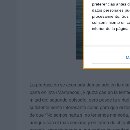
preferencias antes d
datos personales pue
procesamiento. Sus p
consentimiento en cu
inferior de la página
M
La producción se acomoda demasiado en lo maniq
parte en liza (Marruecos), y quizá cae en la tenta
mitad del segundo episodio, pero posee la virtud
suficientemente interesante como para que el resp
de que “No somos nada si no tenemos memoria, 
aunque sea el más cercano y en forma de chiquiti
parecía, especialmente a una población resident