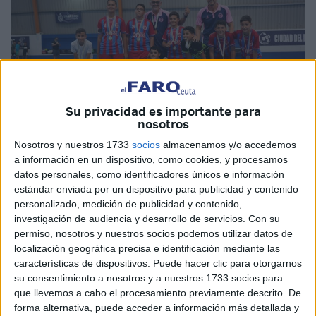
Su privacidad es importante para
nosotros
Nosotros y nuestros 1733
socios
almacenamos y/o accedemos
a información en un dispositivo, como cookies, y procesamos
Imágenes cedidas
datos personales, como identificadores únicos e información
estándar enviada por un dispositivo para publicidad y contenido
personalizado, medición de publicidad y contenido,
investigación de audiencia y desarrollo de servicios.
Con su
permiso, nosotros y nuestros socios podemos utilizar datos de
Van finalizando las diferentes competiciones. Hoy, tarde de
localización geográfica precisa e identificación mediante las
viernes, lo hizo la Segunda Autonómica de fútbol sala con
características de dispositivos. Puede hacer clic para otorgarnos
la celebración del partido final, por el título, en el que se
su consentimiento a nosotros y a nuestros 1733 socios para
que llevemos a cabo el procesamiento previamente descrito. De
enfrentaron el
CD Puerto
Atlético y el CD UCIDCE
. Los
forma alternativa, puede acceder a información más detallada y
dos equipos más destacados de la categoría en
Ceuta