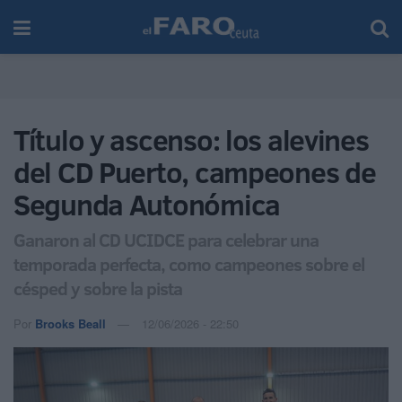
Título y ascenso: los alevines
del CD Puerto, campeones de
Segunda Autonómica
Ganaron al CD UCIDCE para celebrar una
temporada perfecta, como campeones sobre el
césped y sobre la pista
Por
Brooks Beall
12/06/2026 - 22:50