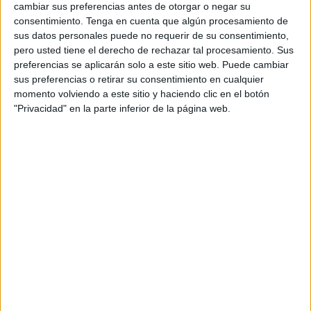
cambiar sus preferencias antes de otorgar o negar su
que, además, ya habían celebrado el ascenso para
consentimiento.
Tenga en cuenta que algún procesamiento de
confirmar su presencia en
Primera Autonómica
la
sus datos personales puede no requerir de su consentimiento,
próxima temporada.
pero usted tiene el derecho de rechazar tal procesamiento. Sus
preferencias se aplicarán solo a este sitio web. Puede cambiar
sus preferencias o retirar su consentimiento en cualquier
La final
momento volviendo a este sitio y haciendo clic en el botón
"Privacidad" en la parte inferior de la página web.
Esta vez, jugaron por el título, que fue a parar, al final,
directamente a las vitrinas del CD Puerto Atlético.
5-0
ganaron los de Mohamed Buyema y Miguel Molina
en
este partido de vuelta disputado en el pabellón La Libertad
‘Ilias Buyema’ que, sumado al 1-1 de la vida, puso el
broche de oro al final a una
temporada sobresaliente
desde el principio para los de azul y rojo.
Ya desde el principio mostraron una
gran regularidad
,
aunque, debido al nuevo formato de competición impuesto
este año por la RFFCE (Real Federación de Fútbol de