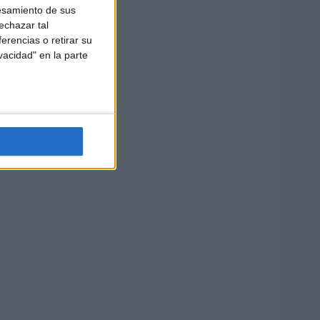
esamiento de sus
echazar tal
erencias o retirar su
vacidad" en la parte