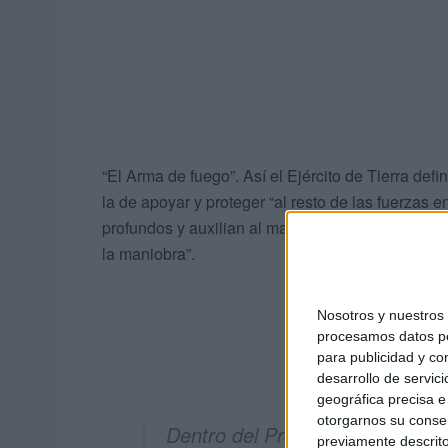
“El Arma de fuego”. Así el Ejército de Tierra def
la de apoyar y proteger “al resto de las fuerzas 
profundos y auxilian al mando en la integración
la maniobra”.
Nosotros y nuestro
procesamos datos per
para publicidad y co
desarrollo de servici
geográfica precisa e 
otorgarnos su conse
Dentro del Programa Anual de 
previamente descrito