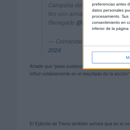
Campaña del
#RAMIX30
de la
preferencias antes d
datos personales pue
tiro con armas portátiles en el 
procesamiento. Sus p
Renegado.
@MCANA_ET
@Ejer
consentimiento en cu
inferior de la página
— Comandancia General de
2024
M
Añade que “pesa sustancialmente en la valoraci
influir notablemente en el resultado de la acción”
El Ejército de Tierra también señala que en el co