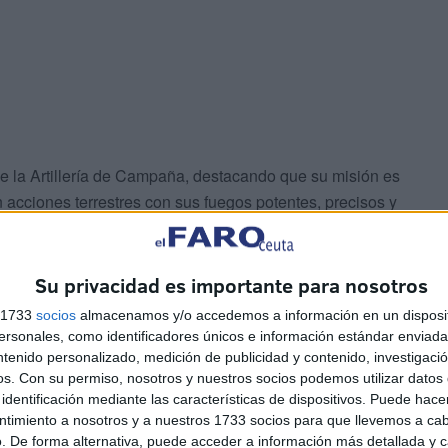
ine la Artillería de Campaña, destacando que su misión es
en acciones terrestres con sus fuegos potentes, precisos y
 de todos los apoyos de fuego que actúan en beneficio de
Su privacidad es importante para nosotros
s 1733
socios
almacenamos y/o accedemos a información en un disposit
sonales, como identificadores únicos e información estándar enviada 
ntenido personalizado, medición de publicidad y contenido, investigaci
os.
Con su permiso, nosotros y nuestros socios podemos utilizar datos 
identificación mediante las características de dispositivos. Puede hacer
ntimiento a nosotros y a nuestros 1733 socios para que llevemos a ca
Preparación, el Grupo de
#Artillería
de
. De forma alternativa, puede acceder a información más detallada y 