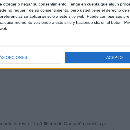
#COMGECEU
ha realizado ejercicios de
e otorgar o negar su consentimiento.
Tenga en cuenta que algún proc
de no requerir de su consentimiento, pero usted tiene el derecho de r
campo de tiro del
referencias se aplicarán solo a este sitio web. Puede cambiar sus pref
citoTierra
pic.twitter.com/58z71rzzJK
alquier momento volviendo a este sitio y haciendo clic en el botón "Pri
 web.
 Ceuta (@COMGECEU_ET)
March 19,
ÁS OPCIONES
ACEPTO
ón de la capacidad de combate de una unidad, pudiendo
.
mbate terrestre, “la Artillería de Campaña constituye