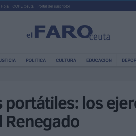
 Roja
COPE Ceuta
Portal del suscriptor
USTICIA
POLÍTICA
CULTURA
EDUCACIÓN
DEPO
portátiles: los ejer
l Renegado