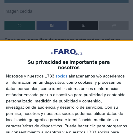
Imagen cedida
Son timos, pandillas de personas entrenadas, esclavos
que venden engañifas, charlatanes a golpe de pistola para
ofrecerte crecepelo y bálsamos de felicidad.
Su privacidad es importante para
nosotros
Te prometerán ofertas, ofertones, gangas insuperables. Si
no estás fuerte, te sacarán las tripas y te desplumarán
Nosotros y nuestros 1733
socios
almacenamos y/o accedemos
a información en un dispositivo, como cookies, y procesamos
hasta el cogote.
datos personales, como identificadores únicos e información
estándar enviada por un dispositivo para publicidad y contenido
Ofertas para cambiar de compañía telefónica,
personalizado, medición de publicidad y contenido,
contraofertas, regalos, tarifas baratas... desde la misma
investigación de audiencia y desarrollo de servicios.
Con su
compañia de teléfono te llama uno, otro, el de más allá. Te
permiso, nosotros y nuestros socios podemos utilizar datos de
hacen esperar: “no cuelgue” te preguntan lo mismo 30
localización geográfica precisa e identificación mediante las
veces: DNI, titular, edad, localidad, años, gustos, aficiones.
características de dispositivos. Puede hacer clic para otorgarnos
su consentimiento a nosotros y a nuestros 1733 socios para