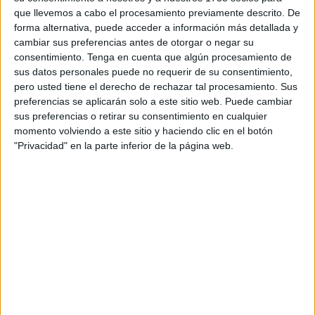
Hace un minuto me llamaron amenazándome de que me
que llevemos a cabo el procesamiento previamente descrito. De
forma alternativa, puede acceder a información más detallada y
cortaban la línea por desistir de la propuesta, me cobrarían
cambiar sus preferencias antes de otorgar o negar su
350 euros y me llamaron “gallito” por decirle que me
consentimiento.
Tenga en cuenta que algún procesamiento de
cortaran lo que quisieran.
sus datos personales puede no requerir de su consentimiento,
pero usted tiene el derecho de rechazar tal procesamiento. Sus
Al seguir en mi compañia y sabiendo que no solicitaré la
preferencias se aplicarán solo a este sitio web. Puede cambiar
baja me retiran la oferta y dicen que no tienen ninguna
sus preferencias o retirar su consentimiento en cualquier
momento volviendo a este sitio y haciendo clic en el botón
llamada registrada.
"Privacidad" en la parte inferior de la página web.
¿Cómo consiguen nuestros números?, ¿nuestros
nombres? ¿nuestros domicilios?
Nos ofrecen el oro y luego es mierda. Llaman, vuelven a
llamar y siguen llamando. Si entras en la conversación
estás perdido porque es muy complicado escapar de la red
si eres una persona vulnerable y poco asertiva.
El seguro de decesos, del hogar, del coche, el préstamo