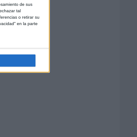
esamiento de sus
echazar tal
erencias o retirar su
vacidad" en la parte