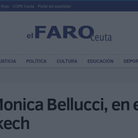
 Roja
COPE Ceuta
Portal del suscriptor
USTICIA
POLÍTICA
CULTURA
EDUCACIÓN
DEPO
nica Bellucci, en e
kech