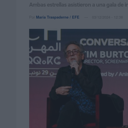
Ambas estrellas asistieron a una gala de i
Por
María Traspaderne / EFE
03/12/2024 - 12:38