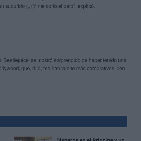
 suburbio (..) Y me cortó el pelo", explicó.
o 'Beetlejuice' se mostró sorprendido de haber tenido una
ollywood, que, dijo, "se han vuelto más corporativos, con
Disparos en el Príncipe y un