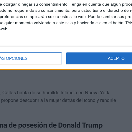
que al estar expuesta al público como actriz, necesita
e otorgar o negar su consentimiento.
Tenga en cuenta que algún proc
 planteado dirigir una autobiografía.
de no requerir de su consentimiento, pero usted tiene el derecho de r
referencias se aplicarán solo a este sitio web. Puede cambiar sus pref
alquier momento volviendo a este sitio y haciendo clic en el botón "Pri
ival Internacional de Cine de Marrakech tras la
 web.
 and memoirs', que entremezcla la vida de la soprano con
 encarnaba en el escenario.
ÁS OPCIONES
ACEPTO
s, Callas habla de su humilde infancia en Nueva York
e propone descubrir a la mujer detrás del icono y rendirle
toma de posesión de Donald Trump