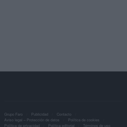
Grupo Faro
Publicidad
Contacto
Aviso legal – Protección de datos
Política de cookies
Política de privacidad
Política editorial
Términos de uso