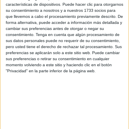
cumplidos.
características de dispositivos. Puede hacer clic para otorgarnos
su consentimiento a nosotros y a nuestros 1733 socios para
El féretro tiene como destino Djemaa Beni Habibi, un
que llevemos a cabo el procesamiento previamente descrito. De
municipio de la provincia de Jijel, en Argelia, de donde era
forma alternativa, puede acceder a información más detallada y
cambiar sus preferencias antes de otorgar o negar su
Faicel. En próximos días, su familia podrá velarlo y
consentimiento.
Tenga en cuenta que algún procesamiento de
enterrarlo.
sus datos personales puede no requerir de su consentimiento,
pero usted tiene el derecho de rechazar tal procesamiento. Sus
Regresa a su hogar de la forma más trágica, tras haber
preferencias se aplicarán solo a este sitio web. Puede cambiar
perdido la vida en el cruce del espigón en una jornada en
sus preferencias o retirar su consentimiento en cualquier
la que se produjeron dos fallecimientos de la misma forma
momento volviendo a este sitio y haciendo clic en el botón
"Privacidad" en la parte inferior de la página web.
en cuestión de horas.
El hecho de que portara documentos ha sido clave, como
también que llevara muy poco tiempo sin vida y pudiera
cotejarse su identidad. El frío y el mar mataron a Faicel, un
joven que deja atrás padres y hermanos, un joven que
quería llegar a Ceuta para intentar buscar un futuro.
Sus únicas pertenencias eran el traje de neopreno que