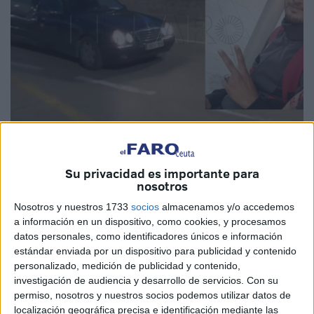
Imagen: El Faro
Su privacidad es importante para
nosotros
Nosotros y nuestros 1733
socios
almacenamos y/o accedemos
La familia de Faicel Sabba, el joven argelino cuyo cuerpo
a información en un dispositivo, como cookies, y procesamos
sin vida fue localizado por la
Guardia Civil
en el arenal del
datos personales, como identificadores únicos e información
Chorrillo el pasado 22 de diciembre
, podrá ser enterrado
estándar enviada por un dispositivo para publicidad y contenido
personalizado, medición de publicidad y contenido,
en Argelia. La
Funeraria Al Qadr
procedió a su traslado
investigación de audiencia y desarrollo de servicios.
Con su
este viernes desde Ceuta a la Península. Allí comenzará el
permiso, nosotros y nuestros socios podemos utilizar datos de
periplo hasta la tierra de la que partió con 25 años recién
localización geográfica precisa e identificación mediante las