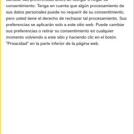
venta al público.
consentimiento.
Tenga en cuenta que algún procesamiento de
sus datos personales puede no requerir de su consentimiento,
Una fuga de agua
pero usted tiene el derecho de rechazar tal procesamiento. Sus
preferencias se aplicarán solo a este sitio web. Puede cambiar
La fuga detectó la mañana del pasado martes 27 a
sus preferencias o retirar su consentimiento en cualquier
momento volviendo a este sitio y haciendo clic en el botón
primera hora
, donde el agua empezó a caer, y donde
"Privacidad" en la parte inferior de la página web.
según apuntaron las primeras informaciones, se vieron
obligados a cerrar la luz para que el deterioro de la tienda
no fuera más.
La fuga tuvo su origen en los apartamentos que están
en los pisos superiores de la tienda
. El club detectó
agua en el almacén y decidió cerrar para garantizar la
seguridad del local, de los productos deportivos y de los
clientes.
Desde ya, aquel aficionado que tuviera pendiente alguna
compra o quisiera darse un capricho de su club ya puede
acudir de nuevo a la tienda a por ello.