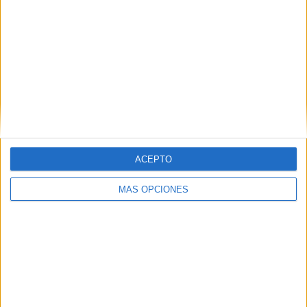
Rey.
Tags:
AD Ceuta
deportes
Fútbol
Related
Posts
El 'Murube' se pone a punto: todas las
obras previstas, al detalle
HACE 11 HORAS
ACEPTO
Aplazado el amistoso entre el Ittihad de
MÁS OPCIONES
Tánger y el FC Barcelona
HACE 21 HORAS
La crisis de Ceuta no frena el
compromiso de Portugal con el Mundial
2030 junto a España y Marruecos
HACE 1 DÍA