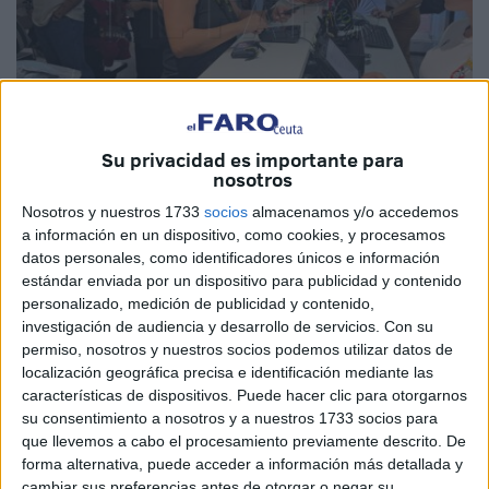
Su privacidad es importante para
nosotros
Imagen de archivo
Nosotros y nuestros 1733
socios
almacenamos y/o accedemos
a información en un dispositivo, como cookies, y procesamos
datos personales, como identificadores únicos e información
estándar enviada por un dispositivo para publicidad y contenido
La tienda del
Ceuta
vuelve a la normalidad y sus
personalizado, medición de publicidad y contenido,
investigación de audiencia y desarrollo de servicios.
Con su
puertas estás abiertas de nuevo
. El establecimiento ha
permiso, nosotros y nuestros socios podemos utilizar datos de
estado cerrado durante una semana por una fuga de agua
localización geográfica precisa e identificación mediante las
sufrida el pasado 27 de noviembre.
características de dispositivos. Puede hacer clic para otorgarnos
su consentimiento a nosotros y a nuestros 1733 socios para
Así lo ha anunciado el club
con alegría en sus redes
que llevemos a cabo el procesamiento previamente descrito. De
sociales tras haber estados cerrados a cal y canto de la
forma alternativa, puede acceder a información más detallada y
cambiar sus preferencias antes de otorgar o negar su