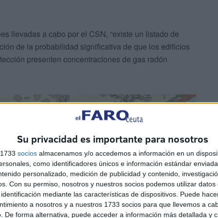
es llevadas a cabo por el CSN, “existe un listado de
ción de la probabilidad significativa de que los edificios
rotección presenten concentraciones de gas radón
Su privacidad es importante para nosotros
s 1733
socios
almacenamos y/o accedemos a información en un disposit
sonales, como identificadores únicos e información estándar enviada 
ntenido personalizado, medición de publicidad y contenido, investigaci
os.
Con su permiso, nosotros y nuestros socios podemos utilizar datos 
identificación mediante las características de dispositivos. Puede hacer
ntimiento a nosotros y a nuestros 1733 socios para que llevemos a ca
. De forma alternativa, puede acceder a información más detallada y 