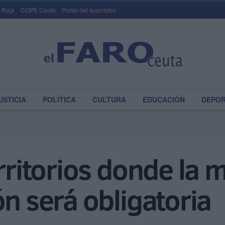
 Roja
COPE Ceuta
Portal del suscriptor
USTICIA
POLÍTICA
CULTURA
EDUCACIÓN
DEPO
rritorios donde la 
ón será obligatoria