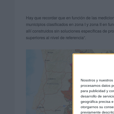
Hay que recordar que en función de las medicion
municipios clasificados en zona I y zona II en fun
allí construidos sin soluciones específicas de p
superiores al nivel de referencia”.
Nosotros y nuestro
procesamos datos per
para publicidad y co
desarrollo de servici
geográfica precisa e 
otorgarnos su conse
previamente descrito