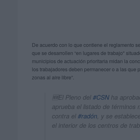
De acuerdo con lo que contiene el reglamento se 
que se desarrollen “en lugares de trabajo" situad
municipios de actuación prioritaria midan la con
los trabajadores deben permanecer o a las que p
zonas al aire libre”.
🆕El Pleno del
#CSN
ha aprobad
aprueba el listado de términos m
contra el
#radón
, y se establec
el interior de los centros de trab