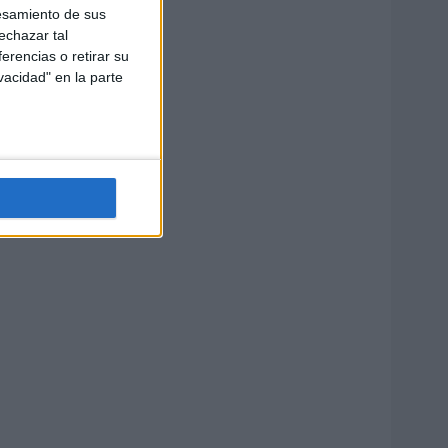
esamiento de sus
echazar tal
erencias o retirar su
vacidad" en la parte