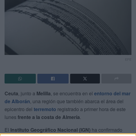
EFE
Ceuta
, junto a
Melilla
, se encuentra en el
entorno del mar
de Alborán
, una región que también abarca el área del
epicentro del
terremoto
registrado a primer hora de este
lunes
frente a la costa de Almería
.
El
Instituto Geográfico Nacional (IGN)
ha confirmado