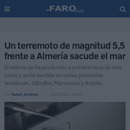
Un terremoto de magnitud 5,5
frente a Almería sacude el mar
El seísmo se ha producido a primera hora de este
lunes y se ha sentido en varias provincias
andaluzas, Gibraltar, Marruecos y Argelia
Por
Isabel Jiménez
14/07/2025 - 08:30