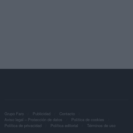
Grupo Faro
Publicidad
Contacto
Aviso legal – Protección de datos
Política de cookies
Política de privacidad
Política editorial
Términos de uso