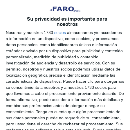
que el seísmo, de
magnitud 5,5 en la escala de Richter
,
se produjo a las 7:13 horas de este lunes 14 de julio, con
epicentro en la Placa Mediterráneo-Cabo de Palos
, a 34
Su privacidad es importante para
nosotros
kilómetros del litoral y a apenas 2 kilómetros de
profundidad.
Nosotros y nuestros 1733
socios
almacenamos y/o accedemos
a información en un dispositivo, como cookies, y procesamos
El movimiento se prolongó
entre diez y quince
datos personales, como identificadores únicos e información
segundos
, tal como recogen medios provinciales como
estándar enviada por un dispositivo para publicidad y contenido
personalizado, medición de publicidad y contenido,
La Voz de Almería
.
investigación de audiencia y desarrollo de servicios.
Con su
permiso, nosotros y nuestros socios podemos utilizar datos de
Contexto tectónico y datos del IGN
localización geográfica precisa e identificación mediante las
características de dispositivos. Puede hacer clic para otorgarnos
La zona, ubicada en el límite entre las
placas tectónicas
su consentimiento a nosotros y a nuestros 1733 socios para
que llevemos a cabo el procesamiento previamente descrito. De
africana y euroasiática
, es conocida por su actividad
forma alternativa, puede acceder a información más detallada y
sísmica. Precisamente, pocas horas antes,
a las 3:38, se
cambiar sus preferencias antes de otorgar o negar su
registró otro temblor de magnitud 1,6 en Puerto
consentimiento.
Tenga en cuenta que algún procesamiento de
Lumbreras (Murcia)
, que no fue percibido por la
sus datos personales puede no requerir de su consentimiento,
pero usted tiene el derecho de rechazar tal procesamiento. Sus
población.