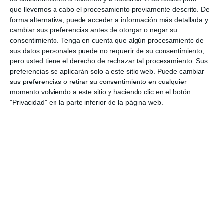
denuncia (20 de septiembre de 2023) lleva aparejada una
que llevemos a cabo el procesamiento previamente descrito. De
multa de 1.500 a 3.000 euros, según la normativa vigente.
forma alternativa, puede acceder a información más detallada y
cambiar sus preferencias antes de otorgar o negar su
No obstante, la legislación contempla reducciones en las
consentimiento.
Tenga en cuenta que algún procesamiento de
cuantías de las sanciones propuestas en el supuesto de
sus datos personales puede no requerir de su consentimiento,
pero usted tiene el derecho de rechazar tal procesamiento. Sus
reconocimiento voluntario de responsabilidad.
preferencias se aplicarán solo a este sitio web. Puede cambiar
sus preferencias o retirar su consentimiento en cualquier
La Administración concede a los interesados un plazo de
momento volviendo a este sitio y haciendo clic en el botón
10 días para aportar cuantas alegaciones, documentos o
"Privacidad" en la parte inferior de la página web.
informaciones estime convenientes y, en su caso, proponer
prueba concretando los medidos de que pretenda valerse,
tal y como recoge el Boletín Oficial del Estado (BOE) de
este lunes.
La denuncia estuvo formulada por agentes de la Policía
Local en el transcurso de sus labores de seguridad,
vigilancia y supervisión del cumplimiento de las
ordenanzas municipales.