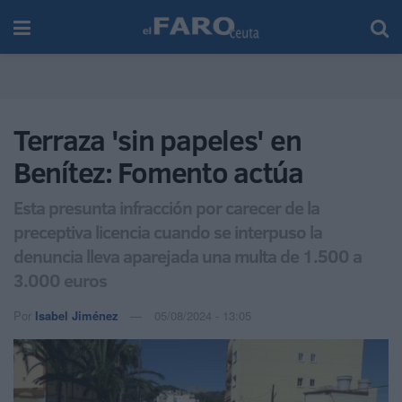
Terraza 'sin papeles' en
Benítez: Fomento actúa
Esta presunta infracción por carecer de la
preceptiva licencia cuando se interpuso la
denuncia lleva aparejada una multa de 1.500 a
3.000 euros
Por
Isabel Jiménez
05/08/2024 - 13:05