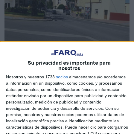
Imagen de archivo
Su privacidad es importante para
nosotros
Nosotros y nuestros 1733
socios
almacenamos y/o accedemos
a información en un dispositivo, como cookies, y procesamos
La Consejería de
Fomento
, Medio Ambiente y Servicios
datos personales, como identificadores únicos e información
Urbanos de Ceuta ha abierto un procedimiento
estándar enviada por un dispositivo para publicidad y contenido
sancionador contra un
establecimiento hostelero
de
personalizado, medición de publicidad y contenido,
investigación de audiencia y desarrollo de servicios.
Con su
Benítez
por la instalación de una
terraza
sin licencia.
permiso, nosotros y nuestros socios podemos utilizar datos de
localización geográfica precisa e identificación mediante las
Esta presunta infracción urbanística en la calle Padre
características de dispositivos. Puede hacer clic para otorgarnos
Feijoo sin la preceptiva autorización a la fecha de la
su consentimiento a nosotros y a nuestros 1733 socios para