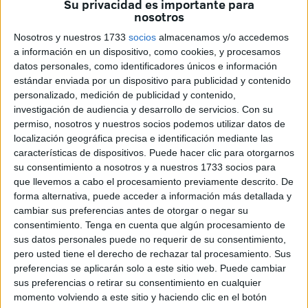
Su privacidad es importante para
equipos caballas en categorías nacionales, y así han
nosotros
terminado su año 2025 y estos son sus deberes en 2026.
Nosotros y nuestros 1733
socios
almacenamos y/o accedemos
a información en un dispositivo, como cookies, y procesamos
Ceuta B
datos personales, como identificadores únicos e información
estándar enviada por un dispositivo para publicidad y contenido
El filial de la AD Ceuta está dando su mejor imagen en el
personalizado, medición de publicidad y contenido,
investigación de audiencia y desarrollo de servicios.
Con su
Grupo X de Tercera Federación. Así lo demostraron al
permiso, nosotros y nuestros socios podemos utilizar datos de
ganar al Coria CF con solvencia y un definitivo 2-0.
localización geográfica precisa e identificación mediante las
características de dispositivos. Puede hacer clic para otorgarnos
El equipo de David Álvarez ‘Polaco’ finaliza el año en una
su consentimiento a nosotros y a nuestros 1733 socios para
séptima posición con 25 puntos y un asterisco. Ese detalle
que llevemos a cabo el procesamiento previamente descrito. De
pasa porque tiene un duelo pendiente ante la UD
forma alternativa, puede acceder a información más detallada y
cambiar sus preferencias antes de otorgar o negar su
Tomares.
consentimiento.
Tenga en cuenta que algún procesamiento de
sus datos personales puede no requerir de su consentimiento,
Los cachorros del Ceuta están con un partido menos a
pero usted tiene el derecho de rechazar tal procesamiento. Sus
dos puntos del playoff y a cinco del ascenso directo
. El
preferencias se aplicarán solo a este sitio web. Puede cambiar
equipo de ‘Polaco’ tiene por delante una mitad de 2026
sus preferencias o retirar su consentimiento en cualquier
ilusionante.
momento volviendo a este sitio y haciendo clic en el botón