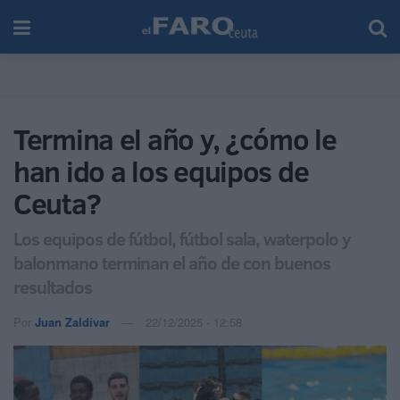
Termina el año y, ¿cómo le
han ido a los equipos de
Ceuta?
Los equipos de fútbol, fútbol sala, waterpolo y
balonmano terminan el año de con buenos
resultados
Por
Juan Zaldívar
22/12/2025 - 12:58