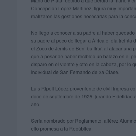
Mano de Plata” debido a que perdió la mano y el 
Concepción López Martínez, figura muy importante
realizaron las gestiones necesarias para la con
No llegó a conocer a su padre al haber quedado h
su padre al poco de llegar a África el día trein
el Zoco de Jemis de Beni bu Ifrur, al atacar una
que a pesar de haber recibido un balazo en el 
disparo en el vientre y otro en la cabeza, por lo
Individual de San Fernando de 2a Clase.
Luis Ripoll López proveniente de civil ingresa c
doce de septiembre de 1925, jurando Fidelidad a
año.
Sería nombrado por Reglamento, alférez Alumno d
ello promesa a la República.