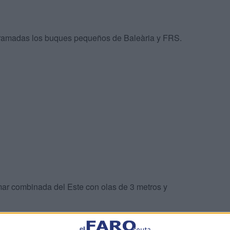
gramadas los buques pequeños de Baleària y FRS.
mar combinada del Este con olas de 3 metros y