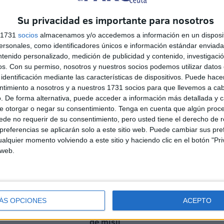
Su privacidad es importante para nosotros
s 1731
socios
almacenamos y/o accedemos a información en un disposit
sonales, como identificadores únicos e información estándar enviada 
ntenido personalizado, medición de publicidad y contenido, investigaci
os.
Con su permiso, nosotros y nuestros socios podemos utilizar datos 
identificación mediante las características de dispositivos. Puede hacer
ntimiento a nosotros y a nuestros 1731 socios para que llevemos a ca
. De forma alternativa, puede acceder a información más detallada y 
e otorgar o negar su consentimiento.
Tenga en cuenta que algún proc
Baleària impulsa la FP
de no requerir de su consentimiento, pero usted tiene el derecho de r
n
marítima sostenible
referencias se aplicarán solo a este sitio web. Puede cambiar sus pref
alquier momento volviendo a este sitio y haciendo clic en el botón "Pri
HACE 2 SEMANAS
 web.
La fragata Álvaro de Bazán
refuerza su capacidad de
ÁS OPCIONES
ACEPTO
combate con un lanzamiento
de misil