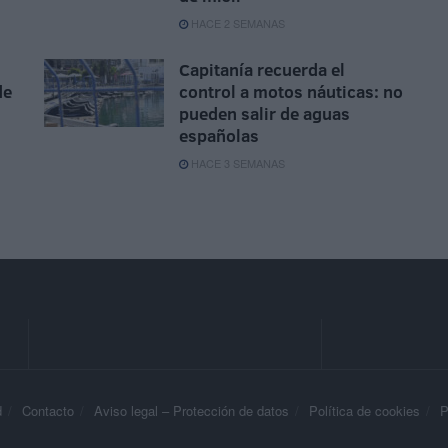
HACE 2 SEMANAS
Capitanía recuerda el
de
control a motos náuticas: no
pueden salir de aguas
españolas
HACE 3 SEMANAS
d
Contacto
Aviso legal – Protección de datos
Política de cookies
P