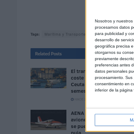
Nosotros y nuestro
procesamos datos per
para publicidad y co
Tags:
Marítima y Transportes
desarrollo de servici
geográfica precisa e 
otorgarnos su conse
Related
Posts
previamente descrito
preferencias antes d
El transporte aumenta el
datos personales pue
coste de la vida un 1,8% e
procesamiento. Sus p
Ceuta durante el primer
consentimiento en cu
semestre
inferior de la página
HACE 2 SEMANAS
AENA saca a subasta una
avioneta por 10 euros: así
M
se puede participar en la
puja