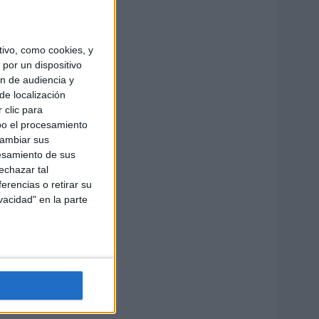
ivo, como cookies, y
por un dispositivo
ón de audiencia y
de localización
 clic para
bo el procesamiento
cambiar sus
esamiento de sus
echazar tal
erencias o retirar su
vacidad" en la parte