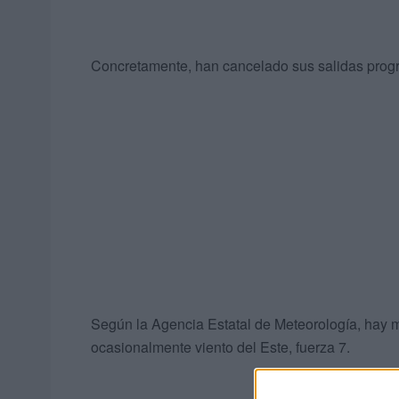
Concretamente, han cancelado sus salidas pro
Según la Agencia Estatal de Meteorología, hay 
ocasionalmente viento del Este, fuerza 7.