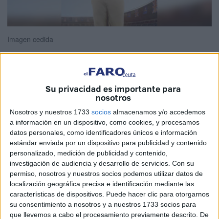
Imagen cedida
Hace poco me recomendaron ver Ted Lasso, una de las
Su privacidad es importante para
nosotros
series bandera de la plataforma Apple Tv. Y declarado
seguidor del cine y la televisión británicos como soy, ya
Nosotros y nuestros 1733
socios
almacenamos y/o accedemos
a información en un dispositivo, como cookies, y procesamos
sabrá el respetable de qué pie cojea esta recomendación.
datos personales, como identificadores únicos e información
El hecho es que el karma me obliga a devolver las horas
estándar enviada por un dispositivo para publicidad y contenido
de divertido maratón que he tenido gracias a este
personalizado, medición de publicidad y contenido,
descubrimiento animando a los lectores a ver una serie
investigación de audiencia y desarrollo de servicios.
Con su
permiso, nosotros y nuestros socios podemos utilizar datos de
que es mucho más que una comedia adictiva y de fácil
localización geográfica precisa e identificación mediante las
consumo (amable y de apenas media hora por capítulo).
características de dispositivos. Puede hacer clic para otorgarnos
Para paladares refinados, lo que no quiere decir e este
su consentimiento a nosotros y a nuestros 1733 socios para
caso para público minoritario. Porque para que una
que llevemos a cabo el procesamiento previamente descrito. De