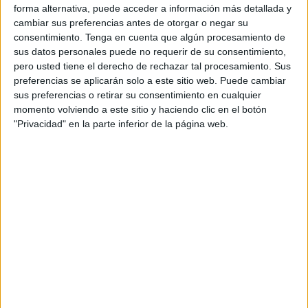
forma alternativa, puede acceder a información más detallada y
comedia se convierta en peso pesado mediático con el
cambiar sus preferencias antes de otorgar o negar su
que combatir a la competencia, ya tiene que ser buena. Y
consentimiento.
Tenga en cuenta que algún procesamiento de
ya lo creo que lo es. Me declaro abiertamente supporter de
sus datos personales puede no requerir de su consentimiento,
Ted Lasso (de la serie y del personaje, interpretado con
pero usted tiene el derecho de rechazar tal procesamiento. Sus
cercanía y brillantez por Jason Sudeikis). Qué digo
preferencias se aplicarán solo a este sitio web. Puede cambiar
sus preferencias o retirar su consentimiento en cualquier
supporter, ¡hooligan!
momento volviendo a este sitio y haciendo clic en el botón
"Privacidad" en la parte inferior de la página web.
Se trata de una broma continua, con guiños a diversas
tribus culturales, con guiones y diálogos mordaces e
incisivos, con intención de transmitir buenas vibraciones
tanto durante como después de su visionado, pero a la vez
se trata de un producto mucho menos inocente de lo que
aparenta que trata de la vida, de vivir, de lo bonito que
tiene y de las dificultades que te encuentras también por el
camino. Es una serie muy luminosa, pero como decían en
Star Wars, no puede haber luz sin que haya oscuridad, y
no podría explorar el alma humana como lo hace de bien
sin echar un vistazo a sus complejidades. El argumento