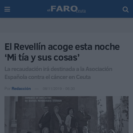
El Revellín acoge esta noche
‘Mi tía y sus cosas’
La recaudación irá destinada a la Asociación
Española contra el cáncer en Ceuta
Por
Redacción
08/11/2019 - 06:30