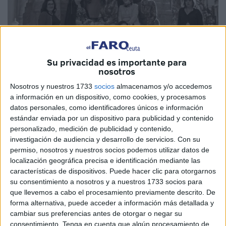
Su privacidad es importante para
nosotros
Nosotros y nuestros 1733
socios
almacenamos y/o accedemos
a información en un dispositivo, como cookies, y procesamos
datos personales, como identificadores únicos e información
estándar enviada por un dispositivo para publicidad y contenido
El grupo Albanta presenta este viernes la obra ‘Mi tía y sus
personalizado, medición de publicidad y contenido,
investigación de audiencia y desarrollo de servicios.
Con su
cosas’, obra bajo la dirección de Inmaculada López García
permiso, nosotros y nuestros socios podemos utilizar datos de
que representará el grupo Albanta, del Centro Asesor de la
localización geográfica precisa e identificación mediante las
Mujer
, este viernes a las 21.00 horas en el
Teatro
características de dispositivos. Puede hacer clic para otorgarnos
Auditorio del Revellín. Se trata de una representación
su consentimiento a nosotros y a nuestros 1733 socios para
que llevemos a cabo el procesamiento previamente descrito. De
organizada con motivo del 30 aniversario de andadura
forma alternativa, puede acceder a información más detallada y
sobre los escenario de este grupo teatral.
cambiar sus preferencias antes de otorgar o negar su
consentimiento.
Tenga en cuenta que algún procesamiento de