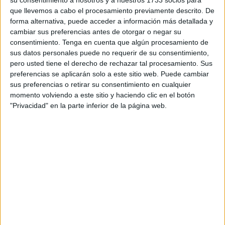
Revellín
.
que llevemos a cabo el procesamiento previamente descrito. De
forma alternativa, puede acceder a información más detallada y
—¿Cómo se siente respecto al estreno de este recital?
cambiar sus preferencias antes de otorgar o negar su
consentimiento.
Tenga en cuenta que algún procesamiento de
—[Ríe] Un poco de miedo siempre da porque no se sabe
sus datos personales puede no requerir de su consentimiento,
cómo va a ser recibido. No se sabe si vamos a acertar o
pero usted tiene el derecho de rechazar tal procesamiento. Sus
preferencias se aplicarán solo a este sitio web. Puede cambiar
no. En general para mí el público de Ceuta siempre ha
sus preferencias o retirar su consentimiento en cualquier
sido estupendo. Pero también es verdad que vamos a
momento volviendo a este sitio y haciendo clic en el botón
probar a ver cómo resulta esto. Yo tengo confianza sobre
"Privacidad" en la parte inferior de la página web.
todo en Luis Santana, un barítono maravilloso que ha
elegido un repertorio precioso, con Manuel de Falla, Isaac
Albéniz... Y en Víctor Carbajo, que es un pianista
excelente y también compositor.
—Entre los temas seleccionados hay dos de
compositoras.
—Sí, yo no las conozco porque tampoco
mi conocimiento
musical
es tan amplio, pero si Luis las ha seleccionado es