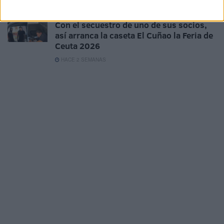
HACE 2 SEMANAS
Con el secuestro de uno de sus socios,
así arranca la caseta El Cuñao la Feria de
Ceuta 2026
HACE 2 SEMANAS