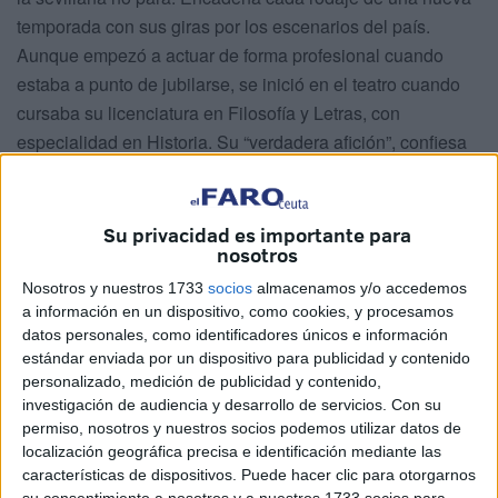
temporada con sus giras por los escenarios del país.
Aunque empezó a actuar de forma profesional cuando
estaba a punto de jubilarse, se inició en el teatro cuando
cursaba su licenciatura en Filosofía y Letras, con
especialidad en Historia. Su “verdadera afición”, confiesa
sin embargo, es el cine. María Galiana vuelve a Ceuta —
que conoce “un poquito” porque ha venido varias veces
para actuar— para el estreno de ‘Mi Miquiño del alma’, un
Su privacidad es importante para
nosotros
recital junto al barítono Luis Santana centrado en Emilia
Pardo Bazán. Galiana pondrá voz a las cartas que la
Nosotros y nuestros 1733
socios
almacenamos y/o accedemos
a información en un dispositivo, como cookies, y procesamos
escritora gallega dirigía a Benito Pérez Galdós durante su
datos personales, como identificadores únicos e información
relación amorosa. Primero, revela la actriz, las misivas son
estándar enviada por un dispositivo para publicidad y contenido
“correctas, lejanas” y de “admiración” hacia el novelista.
personalizado, medición de publicidad y contenido,
Pero luego se fueron “entonando”. Esta tarde, a las 19.30
investigación de audiencia y desarrollo de servicios.
Con su
horas, los ceutíes podrán escuchar lo que María Galiana
permiso, nosotros y nuestros socios podemos utilizar datos de
localización geográfica precisa e identificación mediante las
califica como “un verdadero concierto”, con temas de
características de dispositivos. Puede hacer clic para otorgarnos
compositores coetáneos a Pardo Bazán en
el Teatro del
su consentimiento a nosotros y a nuestros 1733 socios para