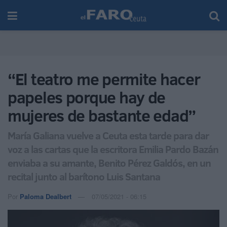
“El teatro me permite hacer
papeles porque hay de
mujeres de bastante edad”
María Galiana vuelve a Ceuta esta tarde para dar
voz a las cartas que la escritora Emilia Pardo Bazán
enviaba a su amante, Benito Pérez Galdós, en un
recital junto al barítono Luis Santana
Por
Paloma Dealbert
07/05/2021 - 06:15