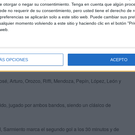
e otorgar o negar su consentimiento.
Tenga en cuenta que algún proc
ntamiento con el Imperio de Ceuta, en el primer partido
de no requerir de su consentimiento, pero usted tiene el derecho de r
to local derrotó al Algeciras por 2 a 0, marcando el
referencias se aplicarán solo a este sitio web. Puede cambiar sus pref
alquier momento volviendo a este sitio y haciendo clic en el botón "Pri
gra el 2 a 0 en el minuto 40.
 web.
tro fue el Sr. López Alamillo.
brera, Cacho, Iguarán, Domingo, Nani, Anta, Martos,
ÁS OPCIONES
ACEPTO
osé, Arturo, Orozco, Riffi, Mendoza, Pepín, López, León y
rtido, jugado por ambos bandos, siendo un clásico de
ol, Sarmiento marca el segundo gol a los 30 minutos y de