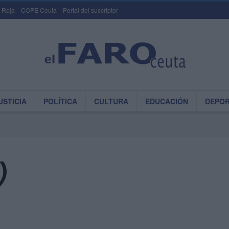
 Roja
COPE Ceuta
Portal del suscriptor
USTICIA
POLÍTICA
CULTURA
EDUCACIÓN
DEPO
)