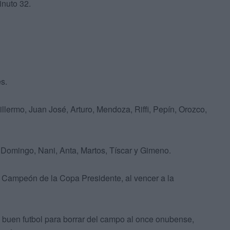
inuto 32.
es.
llermo, Juan José, Arturo, Mendoza, Riffi, Pepín, Orozco,
, Domingo, Nani, Anta, Martos, Tíscar y Gimeno.
a Campeón de la Copa Presidente, al vencer a la
e buen futbol para borrar del campo al once onubense,