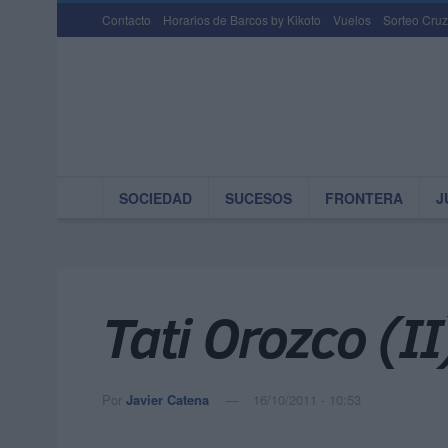
Contacto
Horarios de Barcos by Kikoto
Vuelos
Sorteo Cruz
SOCIEDAD
SUCESOS
FRONTERA
J
Tati Orozco (II
Por
Javier Catena
16/10/2011 - 10:53