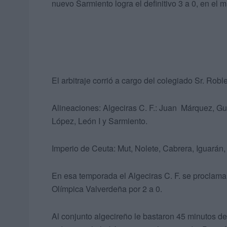
nuevo Sarmiento logra el definitivo 3 a 0, en el m
El arbitraje corrió a cargo del colegiado Sr. Robl
Alineaciones: Algeciras C. F.: Juan Márquez, Gui
López, León I y Sarmiento.
Imperio de Ceuta: Mut, Nolete, Cabrera, Iguarán
En esa temporada el Algeciras C. F. se proclam
Olímpica Valverdeña por 2 a 0.
Al conjunto algecireño le bastaron 45 minutos d