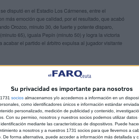
 se disputó en el Estadio Los Cármenes, entre el
con más emoción que calidad, por el resultado, que acabó
ando Orozco, minuto 30, de fuerte y potente disparo,
minuto 65), iguala Pepín (minuto 50) y logra la victoria
acabar el partido el árbitro expulsa al jugador visitante
o, Pedrito, Hita, Sueza, Castillo, Martínez, Enrique,
Su privacidad es importante para nosotros
s 1731
socios
almacenamos y/o accedemos a información en un disposit
sonales, como identificadores únicos e información estándar enviada 
ntenido personalizado, medición de publicidad y contenido, investigaci
os.
Con su permiso, nosotros y nuestros socios podemos utilizar datos 
Arturito, Monti, Riffi, Mendoza, Orozco, Barreda, León y
identificación mediante las características de dispositivos. Puede hacer
ntimiento a nosotros y a nuestros 1731 socios para que llevemos a ca
. De forma alternativa, puede acceder a información más detallada y 