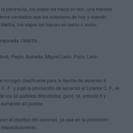
a península, los viajes los hacía en taxi, una manera
menos cansados que los autocares de hoy y cuando
 Melilla, los viajes los hacían en barco o avión.
 temporada 1958/59.
Monti, Pepín, Barreda, Miguel León, Paco, León,
 no logró clasificarse para la liguilla de ascenso a
. F. y jugó la promoción de ascenso el Linares C. F., el
 de los 30 partidos disputados, ganó 16, empató 5 y
y sumando 40 puntos.
raron el objetivo del ascenso, ya que en la promoción
o respectivamente.