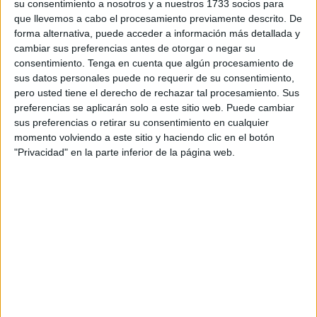
ciudadanía hasta las 20.00 horas en el
Muelle España
del
su consentimiento a nosotros y a nuestros 1733 socios para
que llevemos a cabo el procesamiento previamente descrito. De
puerto de Ceuta
.
forma alternativa, puede acceder a información más detallada y
cambiar sus preferencias antes de otorgar o negar su
Un salvavidas naranja con el nombre del barco escrito en
consentimiento.
Tenga en cuenta que algún procesamiento de
él es lo que da la bienvenida a los ceutíes amantes de la
sus datos personales puede no requerir de su consentimiento,
Armada que han decidido asistir a esta jornada. Tras este,
pero usted tiene el derecho de rechazar tal procesamiento. Sus
solo una pasarela de unos tres metros de longitud separa
preferencias se aplicarán solo a este sitio web. Puede cambiar
a los curiosos de poder conocer todos los entresijos de
sus preferencias o retirar su consentimiento en cualquier
momento volviendo a este sitio y haciendo clic en el botón
este barco.
"Privacidad" en la parte inferior de la página web.
Una vez en cubierta, los tripulantes del navío han sido los
encargados de guiar a todo el que ha querido conocer un
poco más de la historia de esta embarcación, que fue
botada en el año 2003, integrada en la Fuerza de Acción
Marítima (FAM).
El navío, con base en el Arsenal de la localidad murciana
de Cartagena, posee 68 metros de eslora y 11 de manga.
A simple vista se pueden apreciar sus dos embarcaciones