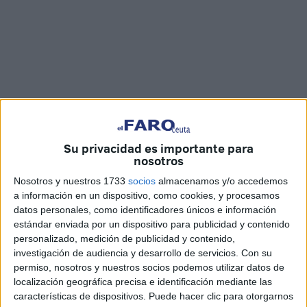
Su privacidad es importante para
Imágenes: Carlos Díaz / Joaquín Viera
nosotros
Nosotros y nuestros 1733
socios
almacenamos y/o accedemos
a información en un dispositivo, como cookies, y procesamos
datos personales, como identificadores únicos e información
Dar a conocer los diferentes buques y patrulleros con los
estándar enviada por un dispositivo para publicidad y contenido
que cuenta la
Armada Española
. Esa es la intención del
personalizado, medición de publicidad y contenido,
investigación de audiencia y desarrollo de servicios.
Con su
Ejército, que se encuentra realizando en la tarde de este
permiso, nosotros y nuestros socios podemos utilizar datos de
sábado una jornada de puertas abiertas en el
patrullero
localización geográfica precisa e identificación mediante las
de altura ‘Tarifa’
que se podrá ser visitado por la
características de dispositivos. Puede hacer clic para otorgarnos