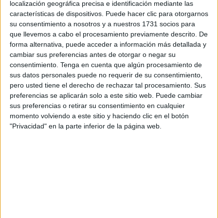
localización geográfica precisa e identificación mediante las
de logística justo a tiempo sobre productos terminados,
características de dispositivos. Puede hacer clic para otorgarnos
materias primas, así como repuestos para empresas
su consentimiento a nosotros y a nuestros 1731 socios para
que llevemos a cabo el procesamiento previamente descrito. De
industriales.
forma alternativa, puede acceder a información más detallada y
cambiar sus preferencias antes de otorgar o negar su
Al acto de inauguración, que se llevó a cabo el pasado
consentimiento.
Tenga en cuenta que algún procesamiento de
viernes, asistieron el ministro de Economía de los Emiratos
sus datos personales puede no requerir de su consentimiento,
Árabes Unidos (EAU), Abdullah Bin Touq Al Marri; la
pero usted tiene el derecho de rechazar tal procesamiento. Sus
ministra de Economía y Finanzas, Nadia Fettah Alaou; y el
preferencias se aplicarán solo a este sitio web. Puede cambiar
sus preferencias o retirar su consentimiento en cualquier
ministro de Transporte y Logística, Mohamed Abdeljalil.
momento volviendo a este sitio y haciendo clic en el botón
"Privacidad" en la parte inferior de la página web.
Durante el evento, el ministro de Economía emiratí destacó
la importancia del centro logístico, desde el punto de vista
económico y de inversión, señalando que "refleja la
profundidad y solidez de las relaciones entre Marruecos y
Emiratos Árabes Unidos", en particular entre los líderes de
los dos países. Asimismo, añadió que los indicadores de
la evolución de las inversiones emiratíes en Marruecos,
especialmente en los últimos años, en cantidad y calidad,