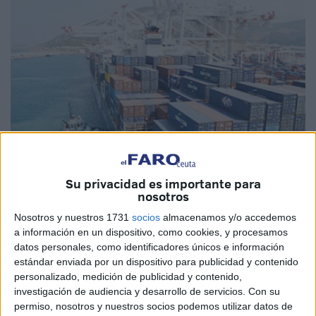
Su privacidad es importante para
Imagenes: archivo / cedida
nosotros
Nosotros y nuestros 1731
socios
almacenamos y/o accedemos
a información en un dispositivo, como cookies, y procesamos
datos personales, como identificadores únicos e información
Emirates Logistics, filial del grupo emiratí Sharaf, ha
estándar enviada por un dispositivo para publicidad y contenido
inaugurado nuevo centro logístico en la zona franca
personalizado, medición de publicidad y contenido,
investigación de audiencia y desarrollo de servicios.
Con su
'Tanger Automotive City', situada en la plataforma industrial
permiso, nosotros y nuestros socios podemos utilizar datos de
de Tánger Med. Se trata de un centro que ofrece servicios