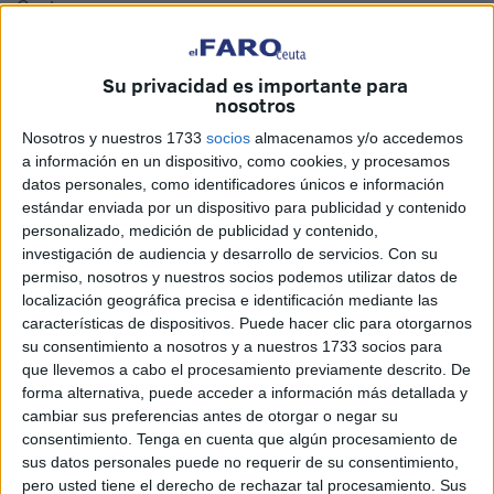
Ceuta.
Así, por un lado,
en el patio del recreo se han instalado
diferentes stands y juegos relacionados con las
Su privacidad es importante para
nosotros
comunidades de España
, ya que esta es la temática de
la
Semana Cultural.
Nosotros y nuestros 1733
socios
almacenamos y/o accedemos
a información en un dispositivo, como cookies, y procesamos
datos personales, como identificadores únicos e información
estándar enviada por un dispositivo para publicidad y contenido
personalizado, medición de publicidad y contenido,
investigación de audiencia y desarrollo de servicios.
Con su
permiso, nosotros y nuestros socios podemos utilizar datos de
localización geográfica precisa e identificación mediante las
características de dispositivos. Puede hacer clic para otorgarnos
su consentimiento a nosotros y a nuestros 1733 socios para
que llevemos a cabo el procesamiento previamente descrito. De
forma alternativa, puede acceder a información más detallada y
cambiar sus preferencias antes de otorgar o negar su
consentimiento.
Tenga en cuenta que algún procesamiento de
sus datos personales puede no requerir de su consentimiento,
Además, por otro lado, un salón del centro educativo se ha
pero usted tiene el derecho de rechazar tal procesamiento. Sus