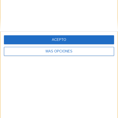
Los más pequeños nos han contado que han aprendido
mucho sobre la región en la que han estado trabajando, y
que les gustaría ir a conocerlas cuando sean mayores.
ACEPTO
MÁS OPCIONES
Además, ahora se muestran muy orgullosos ya que tanto
las familias como todo el centro puede admirar las
manualidades y trabajos realizados en este tiempo atrás.