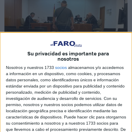
Su privacidad es importante para
nosotros
Nosotros y nuestros 1733
socios
almacenamos y/o accedemos
El Faro
a información en un dispositivo, como cookies, y procesamos
datos personales, como identificadores únicos e información
estándar enviada por un dispositivo para publicidad y contenido
personalizado, medición de publicidad y contenido,
investigación de audiencia y desarrollo de servicios.
Con su
El magistrado titular del
Juzgado de lo Penal número 2
permiso, nosotros y nuestros socios podemos utilizar datos de
de Ceuta ha condenado a un varón identificado como
localización geográfica precisa e identificación mediante las
M.O.R. por un
delito de agresión sexual
ocurrido de
características de dispositivos. Puede hacer clic para otorgarnos
madrugada en un pub de nuestra ciudad.
su consentimiento a nosotros y a nuestros 1733 socios para
que llevemos a cabo el procesamiento previamente descrito. De