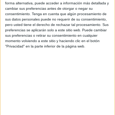
Los hechos tuvieron lugar el pasado
9 de marzo
, en las
forma alternativa, puede acceder a información más detallada y
cambiar sus preferencias antes de otorgar o negar su
instalaciones de
La Nuit
,
en el Poblado Marinero.
consentimiento.
Tenga en cuenta que algún procesamiento de
sus datos personales puede no requerir de su consentimiento,
Allí, el ahora condenado, se acercó a una joven a la que,
pero usted tiene el derecho de rechazar tal procesamiento. Sus
sin su consentimiento y con ánimo libidinoso,
le agarró el
preferencias se aplicarán solo a este sitio web. Puede cambiar
glúteo por encima de la ropa
.
sus preferencias o retirar su consentimiento en cualquier
momento volviendo a este sitio y haciendo clic en el botón
Los hechos, denunciados por la víctima, suponen un
delito
"Privacidad" en la parte inferior de la página web.
de
agresión sexual
, habiendo atentado
contra la libertad
sexual
de la víctima.
La condena impuesta tras el
reconocimiento de los hechos
Lo ha reconocido el propio acusado, que ha aceptado
una
pena de 18 meses de multa a 5 euros diarios
, amén del
pago de
400 euros en concepto de responsabilidad
civil
por daños morales.