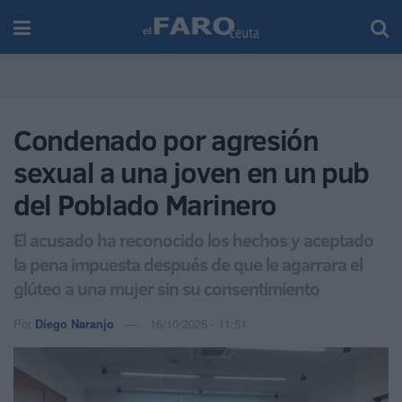
Condenado por agresión
sexual a una joven en un pub
del Poblado Marinero
El acusado ha reconocido los hechos y aceptado
la pena impuesta después de que le agarrara el
glúteo a una mujer sin su consentimiento
Por
Diego Naranjo
16/10/2025 - 11:51