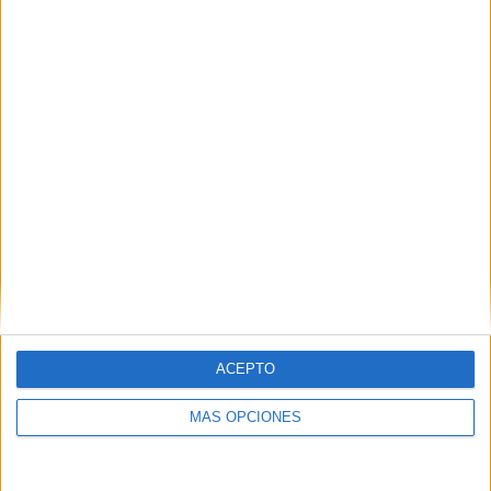
POR
EFE
06/06/2018
2
1
2
3
ACEPTO
MÁS OPCIONES