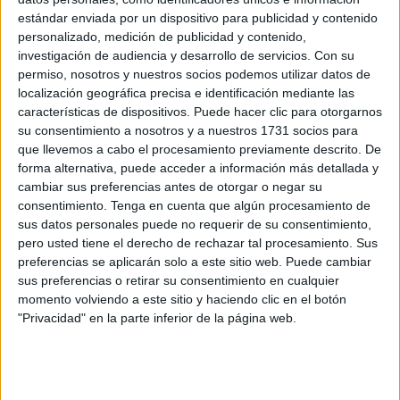
estándar enviada por un dispositivo para publicidad y contenido
España pide a Bruselas más ayuda frente a la
personalizado, medición de publicidad y contenido,
creciente llegada de inmigrantes
investigación de audiencia y desarrollo de servicios.
Con su
POR
EFE
30/07/2018
1
permiso, nosotros y nuestros socios podemos utilizar datos de
localización geográfica precisa e identificación mediante las
El juramento o promesa de los separatistas
características de dispositivos. Puede hacer clic para otorgarnos
POR
ANTONIO GUERRA
18/06/2018
0
su consentimiento a nosotros y a nuestros 1731 socios para
que llevemos a cabo el procesamiento previamente descrito. De
José Guirao, nuevo ministro de Cultura y
forma alternativa, puede acceder a información más detallada y
Deporte tras la dimisión de Màxim Huerta
cambiar sus preferencias antes de otorgar o negar su
consentimiento.
Tenga en cuenta que algún procesamiento de
POR
EFE
13/06/2018
0
sus datos personales puede no requerir de su consentimiento,
Grande Marlaska, un ministro de Interior que
pero usted tiene el derecho de rechazar tal procesamiento. Sus
conoce bien Ceuta
preferencias se aplicarán solo a este sitio web. Puede cambiar
sus preferencias o retirar su consentimiento en cualquier
POR
FRAN MORENO
07/06/2018
0
momento volviendo a este sitio y haciendo clic en el botón
El nuevo Gobierno de Pedro Sánchez
"Privacidad" en la parte inferior de la página web.
POR
EL FARO
07/06/2018
0
Karima Benyaich, la nueva embajadora de
Marruecos en España