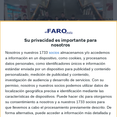
Su privacidad es importante para
nosotros
Nosotros y nuestros 1733
socios
almacenamos y/o accedemos
a información en un dispositivo, como cookies, y procesamos
datos personales, como identificadores únicos e información
estándar enviada por un dispositivo para publicidad y contenido
Imagen Cedida
personalizado, medición de publicidad y contenido,
investigación de audiencia y desarrollo de servicios.
Con su
permiso, nosotros y nuestros socios podemos utilizar datos de
localización geográfica precisa e identificación mediante las
características de dispositivos. Puede hacer clic para otorgarnos
El
Club Sepai
sigue trayendo buenas noticias a la Ciudad
su consentimiento a nosotros y a nuestros 1733 socios para
Autónoma de Ceuta. Esta vez 14 alumnos del mismo club
que llevemos a cabo el procesamiento previamente descrito. De
se trasladarán hasta La Coruña para disputar la Gran Final
forma alternativa, puede acceder a información más detallada y