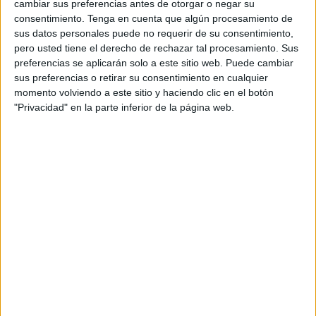
de la Liga Nacional.
cambiar sus preferencias antes de otorgar o negar su
consentimiento.
Tenga en cuenta que algún procesamiento de
Estos 14 alumnos del Club Sepai han conseguido
sus datos personales puede no requerir de su consentimiento,
pero usted tiene el derecho de rechazar tal procesamiento. Sus
clasificarse entre los ocho mejores karatekas de cada
preferencias se aplicarán solo a este sitio web. Puede cambiar
categoría dentro del
Ranking Nacional
, siendo esto un
sus preferencias o retirar su consentimiento en cualquier
nuevo y gran logro para el club ceutí. Los deportistas
momento volviendo a este sitio y haciendo clic en el botón
caballas que ya viajan hasta tierras gallegas para
"Privacidad" en la parte inferior de la página web.
participar en la Gran Final de la Liga Nacional de 2022
son: Claudia Garzón, Cristina Muñoz, María Pareja, María
del Mar Trujillo, Julia Melgar, Adriana Marques, Candela
Muñoz, Javier Rosillo, Enrique Rodríguez, Simo Mari,
Francisco Gómez, Francisco Benítez, Luís Muñoz y David
Gómez.
Los ceutíes tendrán una nueva oportunidad de demostrar
el trabajo que van desempeñando en cada entrenamiento
y esperan, sobre todo poder volver a casa con grandes
resultados.