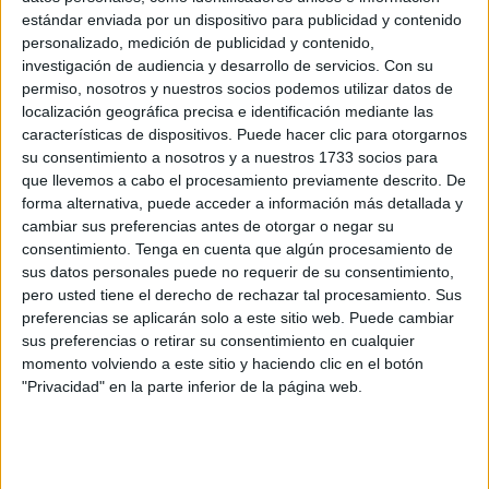
estándar enviada por un dispositivo para publicidad y contenido
POR
C.E.
12/06/2019
0
personalizado, medición de publicidad y contenido,
Las deficiencias en la sala de autopsias de
investigación de audiencia y desarrollo de servicios.
Con su
Ceuta, sin atender
permiso, nosotros y nuestros socios podemos utilizar datos de
localización geográfica precisa e identificación mediante las
POR
CARMEN ECHARRI
31/03/2019
5
características de dispositivos. Puede hacer clic para otorgarnos
Casi 500 extranjeros han logrado desde 2008
su consentimiento a nosotros y a nuestros 1733 socios para
la nacionalidad por la vía más rápida en Ceuta
que llevemos a cabo el procesamiento previamente descrito. De
forma alternativa, puede acceder a información más detallada y
POR
E.F.
31/03/2019
10
cambiar sus preferencias antes de otorgar o negar su
El ministerio de Justicia confirma un
consentimiento.
Tenga en cuenta que algún procesamiento de
ciberataque al servicio Lexnet
sus datos personales puede no requerir de su consentimiento,
pero usted tiene el derecho de rechazar tal procesamiento. Sus
POR
A. RAMOS CARAVACA
13/03/2019
0
preferencias se aplicarán solo a este sitio web. Puede cambiar
Los abogados de Ceuta, sin cobrar el turno de
sus preferencias o retirar su consentimiento en cualquier
oficio desde noviembre
momento volviendo a este sitio y haciendo clic en el botón
"Privacidad" en la parte inferior de la página web.
POR
C.E.
23/02/2019
2
El Ministerio de Justicia se compromete a
dotar de wifi todas las salas de vistas de
forma inmediata