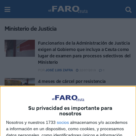
Ministerio de Justicia
Funcionarios de la Administración de Justicia
exigen al Gobierno que incluya a Ceuta como
lugar de examen para procesos selectivos del
Ministerio
POR
JOSÉ LUIS ZAFRA
22/07/2019
1
4 meses de cárcel por resistencia
POR
C.E.
21/07/2019
0
Justicia excluye a Ceuta como lugar de
Su privacidad es importante para
examen para los aspirantes a la OEP
nosotros
POR
E.F.
15/07/2019
2
Nosotros y nuestros 1733
socios
almacenamos y/o accedemos
CCOO-Justicia carga contra el abandono de
a información en un dispositivo, como cookies, y procesamos
las sedes judiciales
datos personales, como identificadores únicos e información