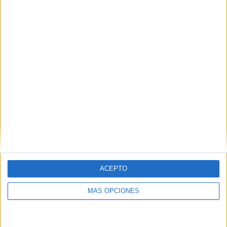
POR
A. RAMOS CARAVACA
13/11/2018
2
1
…
33
34
ACEPTO
MÁS OPCIONES